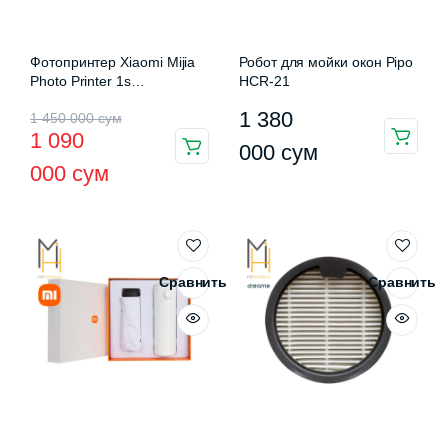
Фотопринтер Xiaomi Mijia
Робот для мойки окон Pipo
Photo Printer 1s
HCR-21
(ZPDYJ04HT)
Первоначальная
Текущая
1 380
1 450 000
сум
1 090
цена
цена:
000
сум
000
сум
составляла
1
1
090
450
000 сум.
000 сум.
Сравнить
Сравнить