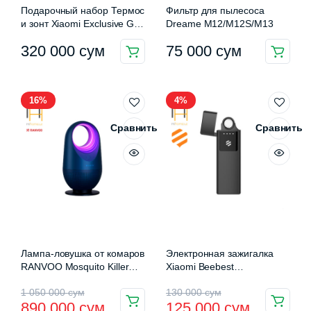
Подарочный набор Термос
Фильтр для пылесоса
и зонт Xiaomi Exclusive Gift
Dreame M12/M12S/M13
Box (C496-38A+ RUM501)
320 000
сум
75 000
сум
16%
4%
Сравнить
Сравнить
Лампа-ловушка от комаров
Электронная зажигалка
RANVOO Mosquito Killer
Xiaomi Beebest
Lamp
Rechargeable Lighter
Первоначальная
Текущая
Первоначальная
Текущая
1 050 000
сум
130 000
сум
890 000
сум
125 000
сум