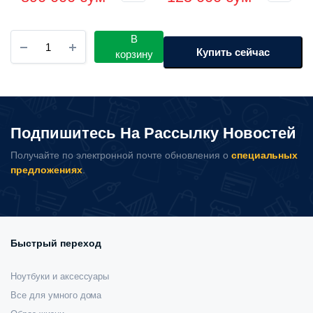
цена
цена:
цена
цена:
составляла
890
составляла
125
Монитор
В
1
000 сум.
130
000 сум.
REDMI
Купить сейчас
корзину
G
050
000 сум.
Pro
27U
000 сум.
2026
P27UEA-
Подпишитесь На Рассылку Новостей
RGP
количество
Получайте по электронной почте обновления о
специальных
предложениях
.
Быстрый переход
Ноутбуки и аксессуары
Все для умного дома