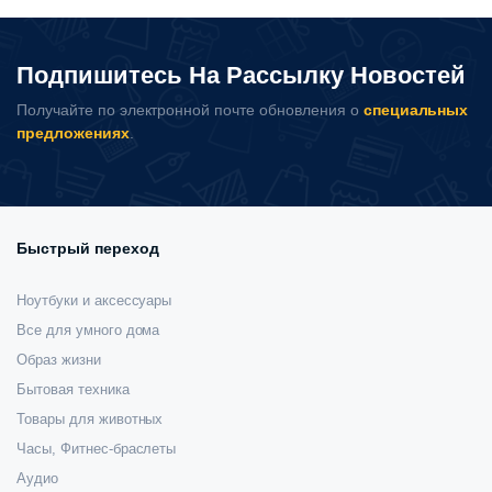
Milk
Steamer
S3103
Подпишитесь На Рассылку Новостей
количество
Получайте по электронной почте обновления о
специальных
предложениях
.
Быстрый переход
Ноутбуки и аксессуары
Все для умного дома
Образ жизни
Бытовая техника
Товары для животных
Часы, Фитнес-браслеты
Аудио