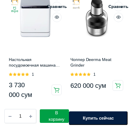
Сравнить
Сравнить
Настольная
Чоппер Deerma Meat
посудомоечная машина
Grinder
Xiaomi Mijia Internet
Оценка
1
Оценка
1
Dishwasher
5.00
из 5
5.00
из 5
3 730
620 000
сум
000
сум
Вспениватель
В
молока
Купить сейчас
корзину
Scishare
Automatic