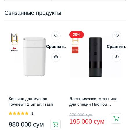
Связанные продукты
28%
Сравнить
Сравнить
Корзина для мусора
Электрическая мельница
Townew T1 Smart Trash
для специй HuoHou
Electric Grinder (HU0141)
Оценка
1
Первоначальная
Текущая
270 000
сум
5.00
из 5
195 000
сум
Этот
980 000
сум
цена
цена:
товар