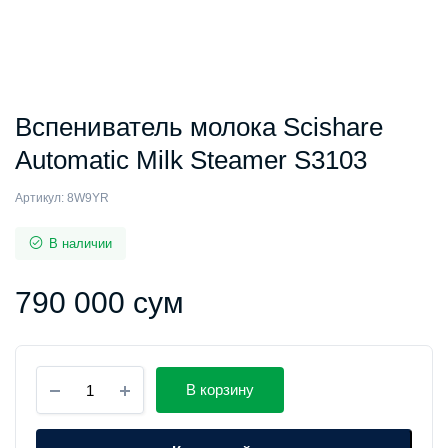
Вспениватель молока Scishare
Automatic Milk Steamer S3103
Артикул:
8W9YR
В наличии
790 000
сум
Вспениватель
В корзину
молока
Scishare
Automatic