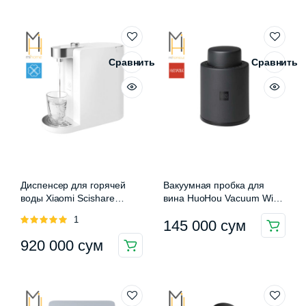
составляла
195
имеет
несколько
270
000 сум.
вариаций.
000 сум.
Опции
Сравнить
Сравнить
можно
выбрать
на
странице
товара.
Диспенсер для горячей
Вакуумная пробка для
воды Xiaomi Scishare
вина HuoHou Vacuum Wine
S2101
Stopper (HU0075)
Оценка
1
145 000
сум
5.00
из 5
920 000
сум