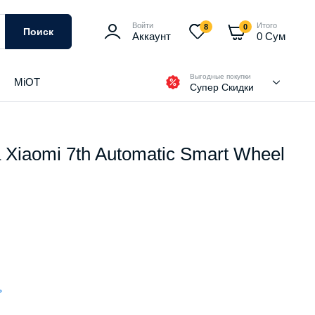
Войти
Итого
8
0
Поиск
Аккаунт
0
Сум
Выгодные покупки
MiOT
Супер Скидки
 Xiaomi 7th Automatic Smart Wheel
ь