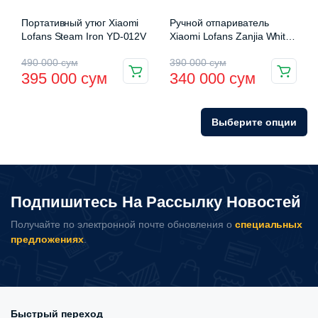
Портативный утюг Xiaomi
Ручной отпариватель
Lofans Steam Iron YD-012V
Xiaomi Lofans Zanjia White
GT-306LW
Первоначальная
Текущая
Первоначальная
Текущая
490 000
сум
390 000
сум
395 000
сум
340 000
сум
цена
цена:
цена
цена:
составляла
395
составляла
340
Выберите опции
490
000 сум.
390
000 сум.
000 сум.
000 сум.
Подпишитесь На Рассылку Новостей
Получайте по электронной почте обновления о
специальных
предложениях
.
Быстрый переход