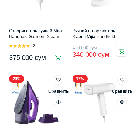
Отпариватель ручной Mijia
Ручной отпариватель
Handheld Garment Steamer
Xiaomi Mijia Handheld
2 (MJGTJ02LF)
Ironing Steamer
Оценка
2
Первоначальная
Текущая
410 000
сум
(MJGTJ01LF)
5.00
из 5
340 000
сум
375 000
сум
цена
цена:
составляла
340
410
000 сум.
20%
13%
000 сум.
Сравнить
Сравнить