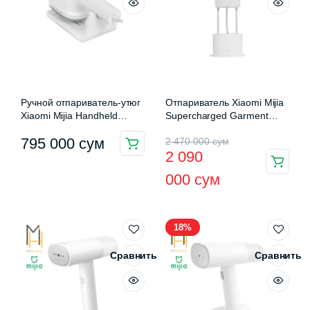
Ручной отпариватель-утюг
Отпариватель Xiaomi Mijia
Xiaomi Mijia Handheld
Supercharged Garment
Steam Ironing Machine
Steamer (ZYGTJ01KL)
Первоначальная
Текущая
795 000
сум
2 470 000
сум
(B502CN)
2 090
цена
цена:
000
сум
составляла
2
2
090
18%
470
000 сум.
000 сум.
Сравнить
Сравнить