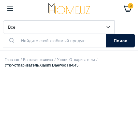
0
Поиск
Главная
Бытовая техника
Утюги, Отпариватели
Утюг-отпариватель Xiaomi Daewoo HI-045