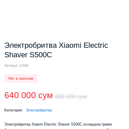
Электробритва Xiaomi Electric
Shaver S500C
Артикул:
13IA5
Нет в наличии
640 000
сум
680 000
сум
Первонач
Текущая
Категория:
Электробритвы
цена
цена:
Электробритва Xiaomi Electric Shaver S500C оснащена тремя