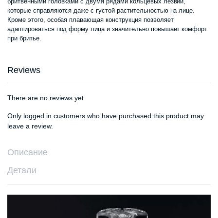
бритвенными головками с двумя рядами кольцевых лезвий,
составлял
640
которые справляются даже с густой растительностью на лице.
Кроме этого, особая плавающая конструкция позволяет
680
000 сум.
адаптироваться под форму лица и значительно повышает комфорт
при бритье.
000 сум.
Reviews
There are no reviews yet.
Only logged in customers who have purchased this product may
leave a review.
Описание
Детали