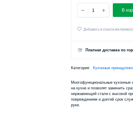
Мультифункциональные
В кор
кухонные
ножницы
Xiaomi
HuoHou
Добавить в список желаемог
Multi-
functional
Kitchen
Платная доставка по го
Scissors
(HU0291)
количество
Категория:
Кухонные принадлежн
Mногофункциональные кухонные н
на кухне и позволят заменить ср
нержавеющей стали с высокой про
повреждениям и долгий срок служ
руке.