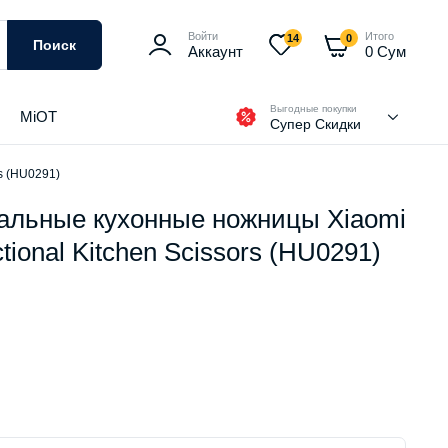
Войти
Итого
14
0
Поиск
Аккаунт
0
Сум
Выгодные покупки
MiOT
Супер Скидки
s (HU0291)
альные кухонные ножницы Xiaomi
tional Kitchen Scissors (HU0291)