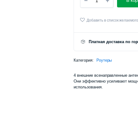
В кор
Xiaomi
Mi
WiFi
Router
Добавить в список желаемог
4C
количество
Платная доставка по го
Категория:
Роутеры
4 внешние всенаправленные анте
Они эффективно усиливают мощн
использования.