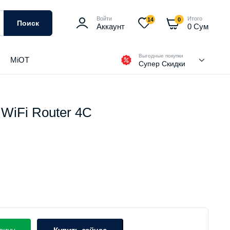
Войти
Итого
14
0
Поиск
Аккаунт
0
Сум
Выгодные покупки
MiOT
Супер Скидки
 WiFi Router 4C