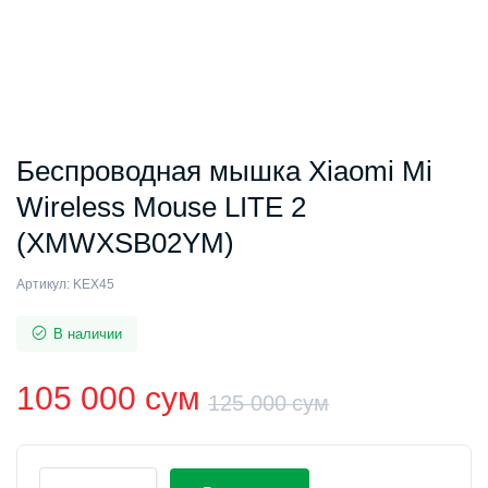
Беспроводная мышка Xiaomi Mi
Wireless Mouse LITE 2
(XMWXSB02YM)
Артикул:
KEX45
В наличии
105 000
сум
125 000
сум
Первонач
Текущая
Беспроводная