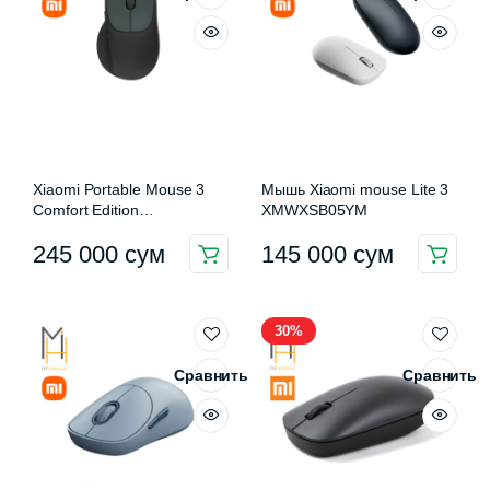
выбрать
на
странице
товара.
Xiaomi Portable Mouse 3
Мышь Xiaomi mouse Lite 3
Comfort Edition
XMWXSB05YM
XMWXSB03EYM
245 000
сум
145 000
сум
Этот
Этот
товар
товар
имеет
имеет
30%
несколько
несколько
вариаций.
вариаций.
Сравнить
Сравнить
Опции
Опции
можно
можно
выбрать
выбрать
на
на