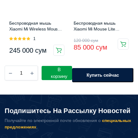
странице
странице
товара.
товара.
Беспроводная мышь
Беспроводная мышь
Xiaomi Mi Wireless Mouse 3
Xiaomi Mi Mouse Lite
(XMWXSB03YM)
(XMWXSB01YM)
Оценка
1
Первоначальная
Текущая
120 000
сум
5.00
из 5
85 000
сум
245 000
сум
цена
цена:
Этот
составляла
85
товар
имеет
Беспроводная
В
120
000 сум.
мышка
Купить сейчас
несколько
корзину
000 сум.
Xiaomi
вариаций.
Mi
Опции
Wireless
можно
Mouse
LITE
выбрать
Подпишитесь На Рассылку Новостей
2
на
(XMWXSB02YM)
странице
Получайте по электронной почте обновления о
специальных
количество
предложениях
.
товара.