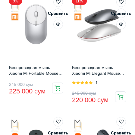
9%
11%
Сравнить
Сравнить
Беспроводная мышь
Беспроводная мышь
Xiaomi Mi Portable Mouse 2
Xiaomi Mi Elegant Mouse
(BXSBMW02)
Metallic Edition
Оценка
1
Первоначальная
Текущая
245 000
сум
5.00
из 5
225 000
сум
Этот
Первоначальная
Текущая
цена
цена:
245 000
сум
товар
220 000
сум
цена
цена:
составляла
225
имеет
составляла
220
несколько
245
000 сум.
вариаций.
245
000 сум.
000 сум.
Опции
000 сум.
Сравнить
Сравнить
можно