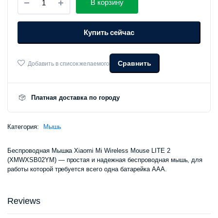
цена
цена:
В корзину
мышка
Xiaomi
составлял
105
Mi
Купить сейчас
Wireless
Mouse
125
000 сум.
LITE
2
Сравнить
Добавить в список желаемого
000 сум.
(XMWXSB02YM)
количество
Платная доставка по городу
Категория:
Мышь
Беспроводная Мышка Xiaomi Mi Wireless Mouse LITE 2
(XMWXSB02YM) — простая и надежная беспроводная мышь, для
работы которой требуется всего одна батарейка ААА.
Reviews