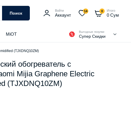
Войти
Итого
14
0
Поиск
Аккаунт
0
Сум
Выгодные покупки
MiOT
Супер Скидки
Humidified (TJXDNQ10ZM)
ский обогреватель с
omi Mijia Graphene Electric
fied (TJXDNQ10ZM)