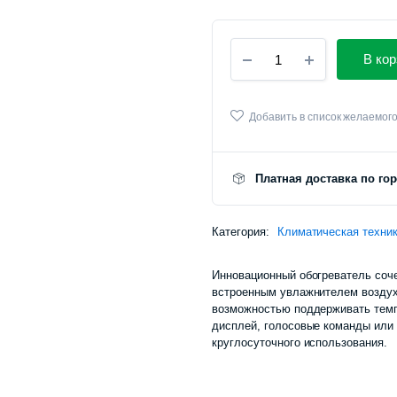
Умный
В кор
электрический
обогреватель
с
увлажнителем
Добавить в список желаемог
Xiaomi
Mijia
Graphene
Платная доставка по го
Electric
Heater
2
Категория:
Humidified
Климатическая техни
(TJXDNQ10ZM)
количество
Инновационный обогреватель соче
встроенным увлажнителем воздух
возможностью поддерживать темп
дисплей, голосовые команды или
круглосуточного использования.