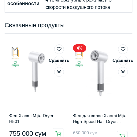
особенности
скорости воздушного потока
Связанные продукты
4%
Сравнить
Сравнить
Фен Xiaomi Mijia Dryer
Фен для волос Xiaomi Mijia
H501
High-Speed Hair Dryer
H501 SE (GSH509LF)
Первоначальная
Текущая
755 000
сум
650 000
сум
Этот