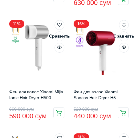
630 000
сум
цена
цена:
товар
имеет
составляла
630
несколько
11%
16%
650
000 сум.
вариаций.
000 сум.
Сравнить
Сравнить
Опции
можно
выбрать
на
странице
товара.
Фен для волос Xiaomi Mijia
Фен для волос Xiaomi
Ionic Hair Dryer H500
Soocas Hair Dryer H5
(CMJ03LX)
Первоначальная
Текущая
Первоначальная
Текущая
660 000
сум
520 000
сум
590 000
сум
440 000
сум
цена
цена:
цена
цена:
составляла
590
составляла
440
31%