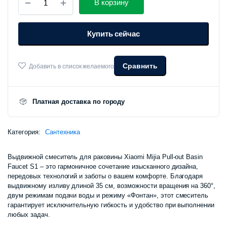
В корзину
смеситель
для
раковины
Купить сейчас
Xiaomi
Mijia
Pull-
out
Сравнить
Добавить в список желаемого
Basin
Faucet
S1
количество
Платная доставка по городу
Категория:
Сантехника
Выдвижной смеситель для раковины Xiaomi Mijia Pull-out Basin
Faucet S1 – это гармоничное сочетание изысканного дизайна,
передовых технологий и заботы о вашем комфорте. Благодаря
выдвижному изливу длиной 35 см, возможности вращения на 360°,
двум режимам подачи воды и режиму «Фонтан», этот смеситель
гарантирует исключительную гибкость и удобство при выполнении
любых задач.