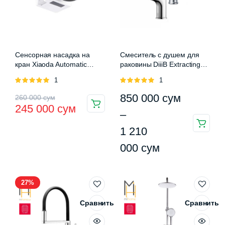
Сенсорная насадка на
Смеситель с душем для
кран Xiaoda Automatic
раковины DiiiB Extracting
Water Saver Tap
Faucet (DXMP001)
Оценка
1
Оценка
1
5.00
из 5
5.00
из 5
Первоначальная
Текущая
Диапазон
850 000
сум
260 000
сум
245 000
сум
цена
цена:
цен:
–
Этот
составляла
245
850
1 210
товар
260
000 сум.
000 сум
000
сум
имеет
000 сум.
–
несколько
вариаций.
1
27%
Опции
210
можно
Сравнить
Сравнить
000 сум
выбрать
на