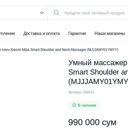
упление
Доставка и оплата
Гарантия
Наши магазины
 плеч Xiaomi Mijia Smart Shoulder and Neck Massager (MJJJAMY01YMYY)
Умный массажер д
Smart Shoulder a
(MJJJAMY01YMY
Артикул:
GN915
В наличии
990 000
сум