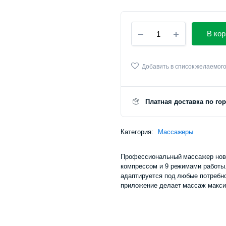
Умный
В кор
массажер
для
шеи
и
Добавить в список желаемог
плеч
Xiaomi
Mijia
Платная доставка по го
Smart
Shoulder
and
Категория:
Neck
Массажеры
Massager
(MJJJAMY01YMYY)
Профессиональный массажер ново
количество
компрессом и 9 режимами работы
адаптируется под любые потребн
приложение делает массаж макс