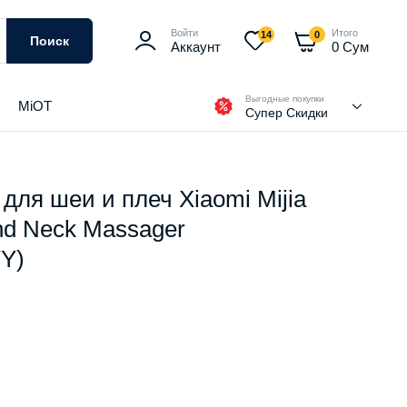
Войти
Итого
14
0
Поиск
Аккаунт
0
Сум
Выгодные покупки
MiOT
Супер Скидки
ля шеи и плеч Xiaomi Mijia
nd Neck Massager
Y)