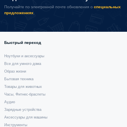
странице
Получайте по электронной почте обновления о
специальных
товара.
предложениях
.
Быстрый переход
Ноутбуки и аксессуары
Все для умного дома
Образ жизни
Бытовая техника
Товары для животных
Часы, Фитнес-браслеты
Аудио
Зарядные устройства
Аксессуары для машины
Инструменты