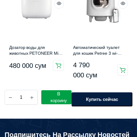
на
странице
товара.
Дозатор воды для
Автоматический туалет
животных PETONEER Mini
для кошек Petree 3 wi-
Pet Water Dispenser
fi+коврик
4 790
480 000
сум
Pro(WF001-M)
Этот
000
сум
товар
имеет
Поилка
В
несколько
Xiaomi
Купить сейчас
корзину
вариаций.
PETKIT
Опции
Eversweet
SOLO
можно
SE
выбрать
P4103S
на
Подпишитесь На Рассылку Новостей
количество