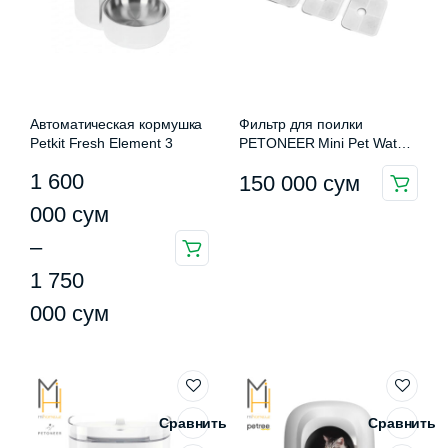
Автоматическая кормушка
Фильтр для поилки
Petkit Fresh Element 3
PETONEER Mini Pet Water
Dispenser Pro FS050
Диапазон
1 600
150 000
сум
цен:
000
сум
1
–
Этот
600
1 750
товар
имеет
000 сум
000
сум
несколько
–
вариаций.
1
Опции
можно
750
Сравнить
Сравнить
выбрать
000 сум