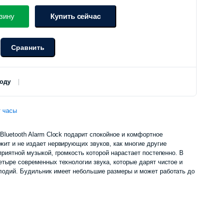
цена
цена:
зину
Купить сейчас
составляла
200
Сравнить
о
225
000 сум.
000 сум.
роду
 часы
Bluetooth Alarm Clock подарит спокойное и комфортное
жит и не издает нервирующих звуков, как многие другие
приятной музыкой, громкость которой нарастает постепенно. В
етыре современных технологии звука, которые дарят чистое и
лодий. Будильник имеет небольшие размеры и может работать до