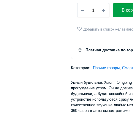
Умный
В кор
будильник
Xiaomi
Qingping
Bluetooth
Добавить в список желаемог
Alarm
Clock
(CGD1)
Платная доставка по го
количество
Категории:
Прочие товары
,
Смарт
Умный будильник Xiaomi Qingping 
пробуждение утром. Он не дребез
будильники, а будит спокойной и 
устройстве используются сразу ч
качественное звучание любых ме
360 часов в автономном режиме.