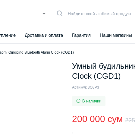
упление
Доставка и оплата
Гарантия
Наши магазины
omi Qingping Bluetooth Alarm Clock (CGD1)
Умный будильник 
Clock (CGD1)
Артикул:
3O3P3
В наличии
200 000
сум
22