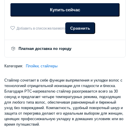
составлял
240
Straight
Купить сейчас
Hair
Comb
290
000 сум.
E1-
V
Сравнить
Добавить в список желаемого
000 сум.
количество
Платная доставка по городу
Категория:
Плойки, стайлеры
Стайлер сочетает в себе функции выпрямления и укладки волос с
технологией отрицательной ионизации для гладкости и блеска.
Благодаря PTC-нагревателю стайлер разогревается всего за 30
секунд и предлагает четыре температурных режима, подходящих
для любого типа волос, обеспечивая равномерный и бережный
уход без повреждений. Компактность, удобный поворотный шнур и
защита от перегрева делают его идеальным выбором для женщин,
ценящих профессиональную укладку в домашних условиях или во
время путешествий.