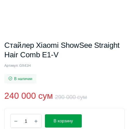
Стайлер Xiaomi ShowSee Straight
Hair Comb E1-V
Артикул:
GX41H
В наличии
240 000
сум
290 000
сум
Первонач
Текущая
Стайлер
цена
цена:
В корзину
Xiaomi
ShowSee