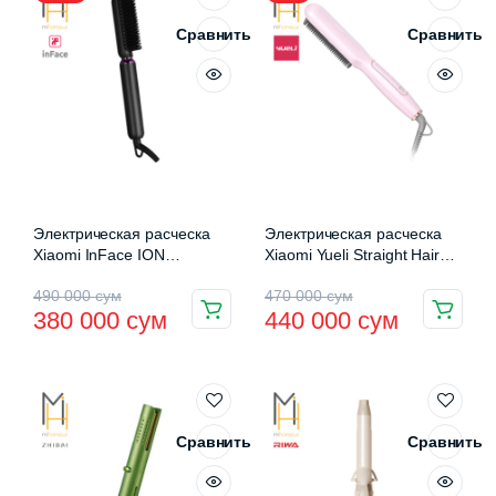
Сравнить
Сравнить
Электрическая расческа
Электрическая расческа
Xiaomi InFace ION
Xiaomi Yueli Straight Hair
Hairbrush (ZH-10D)
Comb (HS-528P)
Первоначальная
Текущая
Первоначальная
Текущая
490 000
сум
470 000
сум
380 000
сум
440 000
сум
цена
цена:
цена
цена:
составляла
380
составляла
440
490
000 сум.
470
000 сум.
000 сум.
000 сум.
Сравнить
Сравнить