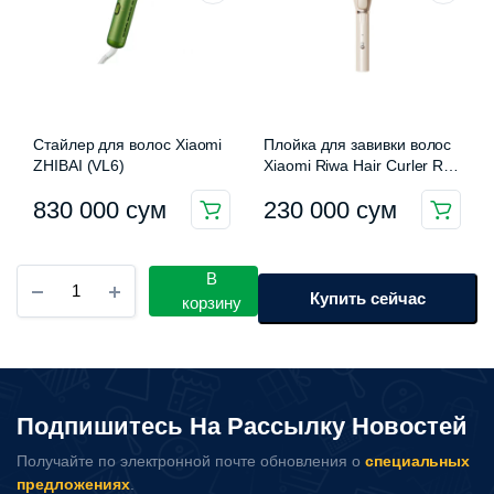
Стайлер для волос Xiaomi
Плойка для завивки волос
ZHIBAI (VL6)
Xiaomi Riwa Hair Curler RB-
8100S
830 000
сум
230 000
сум
Этот
товар
имеет
Стайлер
В
Xiaomi
Купить сейчас
несколько
корзину
ShowSee
вариаций.
Straight
Опции
Hair
можно
Comb
E1-
выбрать
Подпишитесь На Рассылку Новостей
V
на
количество
странице
Получайте по электронной почте обновления о
специальных
предложениях
.
товара.