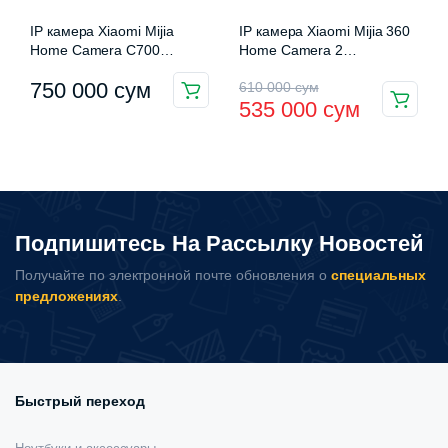
IP камера Xiaomi Mijia
IP камера Xiaomi Mijia 360
Home Camera C700
Home Camera 2
MJSXJ21CM
(MJSXJ11CM)
Первоначальная
Текущая
750 000
сум
610 000
сум
535 000
сум
цена
цена:
составляла
535
610
000 сум.
000 сум.
Подпишитесь На Рассылку Новостей
Получайте по электронной почте обновления о
специальных
предложениях
.
Быстрый переход