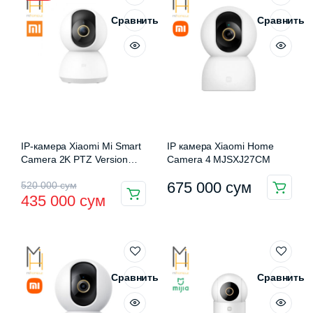
Сравнить
Сравнить
IP-камера Xiaomi Mi Smart
IP камера Xiaomi Home
Camera 2K PTZ Version
Camera 4 MJSXJ27CM
(MJSXJ09CM)
Первоначальная
Текущая
675 000
сум
520 000
сум
435 000
сум
цена
цена:
составляла
435
520
000 сум.
000 сум.
Сравнить
Сравнить