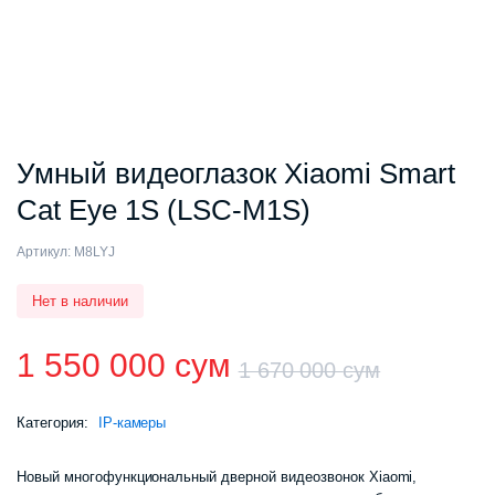
Умный видеоглазок Xiaomi Smart
Cat Eye 1S (LSC-M1S)
Артикул:
M8LYJ
Нет в наличии
1 550 000
сум
1 670 000
сум
Первон
Текуща
Категория:
IP-камеры
цена
цена:
Новый многофункциональный дверной видеозвонок Xiaomi,