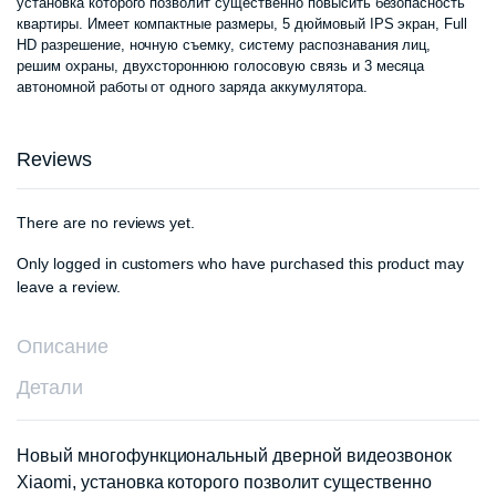
установка которого позволит существенно повысить безопасность
состав
1
квартиры. Имеет компактные размеры, 5 дюймовый IPS экран, Full
HD разрешение, ночную съемку, систему распознавания лиц,
1
550
решим охраны, двухстороннюю голосовую связь и 3 месяца
автономной работы от одного заряда аккумулятора.
670
000 сум
Reviews
000 сум
There are no reviews yet.
Only logged in customers who have purchased this product may
leave a review.
Описание
Детали
Новый многофункциональный дверной видеозвонок
Xiaomi, установка которого позволит существенно