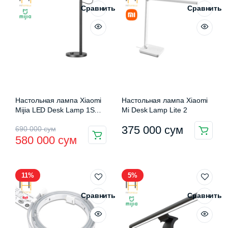
000 сум.
Сравнить
Сравнить
Настольная лампа Xiaomi
Настольная лампа Xiaomi
Mijia LED Desk Lamp 1S
Mi Desk Lamp Lite 2
(MJTD01SSJNYL)
Первоначальная
Текущая
375 000
сум
690 000
сум
580 000
сум
Этот
цена
цена:
товар
составляла
580
имеет
11%
5%
несколько
690
000 сум.
вариаций.
000 сум.
Сравнить
Сравнить
Опции
можно
выбрать