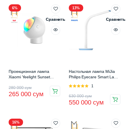
6%
13%
Сравнить
Сравнить
Проекционная лампа
Настольная лампа MiJia
Xiaomi Yeelight Sunset
Philips Eyecare Smart Lamp
Atmosphere Light (YLFWD-
2S
Оценка
1
Первоначальная
Текущая
280 000
сум
0004)
5.00
из 5
265 000
сум
Первоначальная
Текущая
цена
цена:
630 000
сум
550 000
сум
цена
цена:
составляла
265
составляла
550
280
000 сум.
16%
630
000 сум.
000 сум.