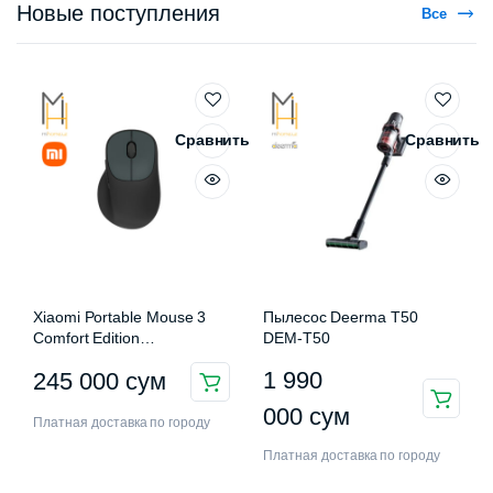
Новые поступления
Все
Сравнить
Сравнить
Xiaomi Portable Mouse 3
Пылесос Deerma T50
Comfort Edition
DEM-T50
XMWXSB03EYM
1 990
245 000
сум
000
сум
Платная доставка по городу
Платная доставка по городу