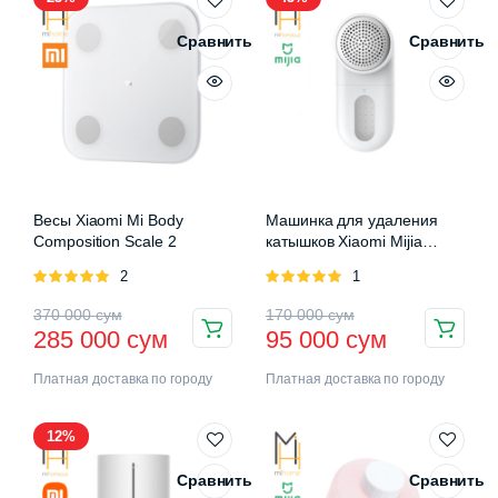
Сравнить
Сравнить
Весы Xiaomi Mi Body
Машинка для удаления
Composition Scale 2
катышков Xiaomi Mijia
Rechargeable Lint Remover
Оценка
2
Оценка
1
5.00
из 5
5.00
из 5
370 000
сум
170 000
сум
285 000
сум
95 000
сум
Платная доставка по городу
Платная доставка по городу
12%
Сравнить
Сравнить