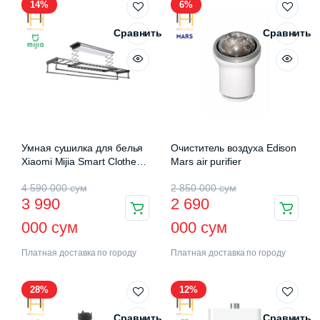
14%
6%
Сравнить
Сравнить
Умная сушилка для белья
Очиститель воздуха Edison
Xiaomi Mijia Smart Clothes
Mars air purifier
Drying Rack Pro (B501CN)
4 590 000
сум
2 850 000
сум
3 990
2 690
000
сум
000
сум
Платная доставка по городу
Платная доставка по городу
28%
12%
Сравнить
Сравнить