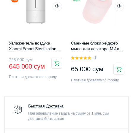
Увлажнитель воздуха
Сменные блоки жидкого
Xiaomi Smart Sterilization
мыла для дозатора MiJia
Humidifier 2 (MJJSQ05DY)
Auromatic Foam Soap
Оценка
1
725 000
сум
Dispenser
5.00
из 5
645 000
сум
65 000
сум
Платная доставка по городу
Платная доставка по городу
Быстрая Доставка
При оформление заказа на сумму от 1 млн. сум
доставка бесплатная