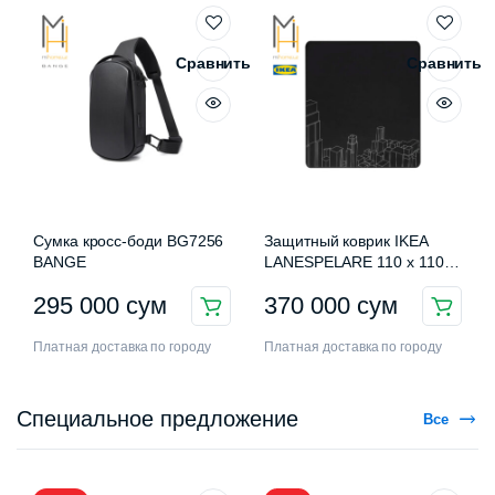
Сравнить
Сравнить
Сумка кросс-боди BG7256
Защитный коврик IKEA
BANGE
LANESPELARE 110 x 110
см
295 000
сум
370 000
сум
Платная доставка по городу
Платная доставка по городу
Специальное предложение
Все