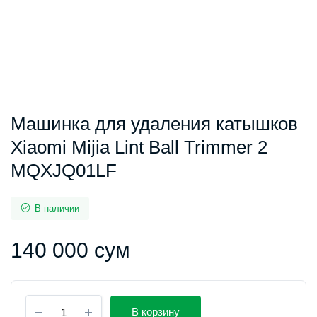
Машинка для удаления катышков
Xiaomi Mijia Lint Ball Trimmer 2
MQXJQ01LF
В наличии
140 000
сум
Машинка
В корзину
для