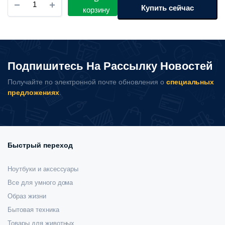
260
000 сум.
для
Купить сейчас
корзину
000 сум.
удаления
катышков
Xiaomi
Mijia
Lint
Подпишитесь На Рассылку Новостей
Ball
Trimmer
Получайте по электронной почте обновления о
специальных
2
предложениях
.
MQXJQ01LF
количество
Быстрый переход
Ноутбуки и аксессуары
Все для умного дома
Образ жизни
Бытовая техника
Товары для животных