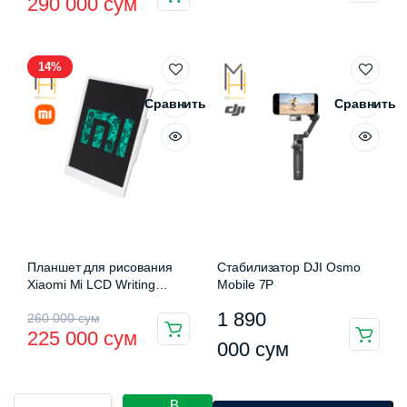
290 000
сум
цена
цена:
составляла
290
14%
390
000 сум.
000 сум.
Сравнить
Сравнить
Планшет для рисования
Стабилизатор DJI Osmo
Xiaomi Mi LCD Writing
Mobile 7P
Tablet 13.5″
Первоначальная
Текущая
1 890
260 000
сум
225 000
сум
цена
цена:
000
сум
составляла
225
Машинка
В