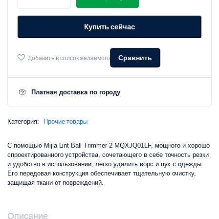
удаления
катышков
Купить сейчас
Xiaomi
Mijia
Lint
Ball
Сравнить
Добавить в список желаемого
Trimmer
2
MQXJQ01LF
количество
Платная доставка по городу
Категория:
Прочие товары
С помощью Mijia Lint Ball Trimmer 2 MQXJQ01LF, мощного и хорошо
спроектированного устройства, сочетающего в себе точность резки
и удобство в использовании, легко удалить ворс и пух с одежды.
Его передовая конструкция обеспечивает тщательную очистку,
защищая ткани от повреждений.
Описание