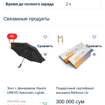
Время до полного заряда
2 ч
Связанные продукты
4%
Сравнить
Сравнить
Зонт с фонариком Xiaomi
Подарочный сертификат
UREVO Automatic Lighting
магазина MiHome.Uz
Umbrella
Первоначальная
Текущая
Диапазон
300 000
сум
250 000
сум