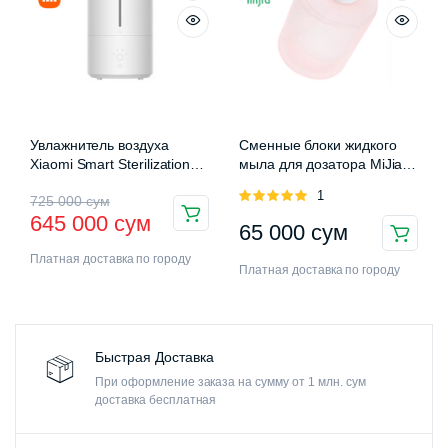
Увлажнитель воздуха
Сменные блоки жидкого
Xiaomi Smart Sterilization
мыла для дозатора MiJia
Humidifier 2 (MJJSQ05DY)
Auromatic Foam Soap
Оценка
1
725 000
сум
Dispenser
5.00
из 5
645 000
сум
65 000
сум
Платная доставка по городу
Платная доставка по городу
Быстрая Доставка
При оформление заказа на сумму от 1 млн. сум
доставка бесплатная