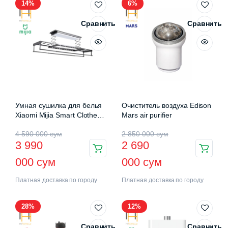
14%
6%
Сравнить
Сравнить
Умная сушилка для белья
Очиститель воздуха Edison
Xiaomi Mijia Smart Clothes
Mars air purifier
Drying Rack Pro (B501CN)
4 590 000
сум
2 850 000
сум
3 990
2 690
000
сум
000
сум
Платная доставка по городу
Платная доставка по городу
28%
12%
Сравнить
Сравнить