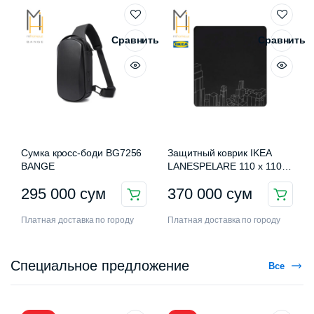
Сравнить
Сравнить
Сумка кросс-боди BG7256
Защитный коврик IKEA
BANGE
LANESPELARE 110 x 110
см
295 000
сум
370 000
сум
Платная доставка по городу
Платная доставка по городу
Специальное предложение
Все