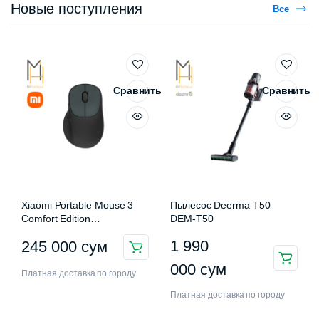
Новые поступления
Все
Сравнить
Сравнить
Xiaomi Portable Mouse 3
Пылесос Deerma T50
Comfort Edition
DEM-T50
XMWXSB03EYM
1 990
245 000
сум
000
сум
Платная доставка по городу
Платная доставка по городу