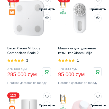
Сравнить
Сравнить
Весы Xiaomi Mi Body
Машинка для удаления
Composition Scale 2
катышков Xiaomi Mijia
Rechargeable Lint Remover
Оценка
2
Оценка
1
5.00
из 5
5.00
из 5
370 000
сум
170 000
сум
285 000
сум
95 000
сум
Платная доставка по городу
Платная доставка по городу
12%
Сравнить
Сравнить