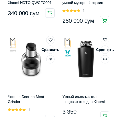
Xiaomi HOTO QWCFC001
умной мусорной корзины
Townew T1 (6-шт)
Оценка
1
340 000
сум
5.00
из 5
280 000
сум
Сравнить
Сравнить
Чоппер Deerma Meat
Умный измельчитель
Grinder
пищевых отходов Xiaomi
Viomi Cloud Chef Removal
Оценка
1
3 350
Processor PowerBox
5.00
из 5
Premium Edition (VXRD-02)