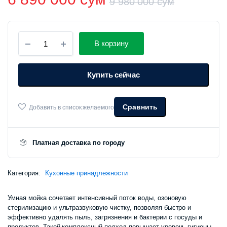
9 980 000
сум
Первон
Текуща
Умная
цена
цена:
В корзину
кухонная
мойка
состав
6
со
Купить сейчас
смесителем
Xiaomi
9
890
Mensarjor
Intelligent
Сравнить
Добавить в список желаемого
980
000 сум
Sink
Washing
000 сум
Machine
(JBS2T-
Платная доставка по городу
G1Pro)
количество
Категория:
Кухонные принадлежности
Умная мойка сочетает интенсивный поток воды, озоновую
стерилизацию и ультразвуковую чистку, позволяя быстро и
эффективно удалять пыль, загрязнения и бактерии с посуды и
продуктов. Такой комплексный подход повышает уровень гигиены