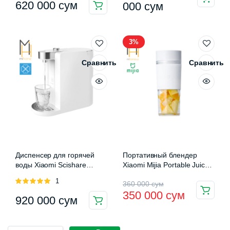
620 000
сум
000
сум
3%
Сравнить
Сравнить
Диспенсер для горячей
Портативный блендер
воды Xiaomi Scishare
Xiaomi Mijia Portable Juicer
S2101
Cup
Оценка
1
Первоначальная
Текущая
360 000
сум
5.00
из 5
350 000
сум
920 000
сум
цена
цена:
составляла
350