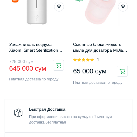
Увлажнитель воздуха
Сменные блоки жидкого
Xiaomi Smart Sterilization
мыла для дозатора MiJia
Humidifier 2 (MJJSQ05DY)
Auromatic Foam Soap
Оценка
1
725 000
сум
Dispenser
5.00
из 5
645 000
сум
65 000
сум
Платная доставка по городу
Платная доставка по городу
Быстрая Доставка
При оформление заказа на сумму от 1 млн. сум
доставка бесплатная