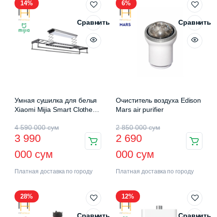
14%
6%
Сравнить
Сравнить
Умная сушилка для белья
Очиститель воздуха Edison
Xiaomi Mijia Smart Clothes
Mars air purifier
Drying Rack Pro (B501CN)
4 590 000
сум
2 850 000
сум
3 990
2 690
000
сум
000
сум
Платная доставка по городу
Платная доставка по городу
28%
12%
Сравнить
Сравнить