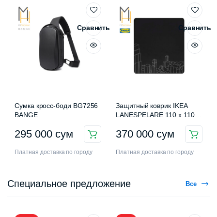
Сравнить
Сравнить
Сумка кросс-боди BG7256
Защитный коврик IKEA
BANGE
LANESPELARE 110 x 110
см
295 000
сум
370 000
сум
Платная доставка по городу
Платная доставка по городу
Специальное предложение
Все