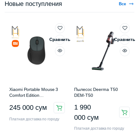
Новые поступления
Все
Сравнить
Сравнить
Xiaomi Portable Mouse 3
Пылесос Deerma T50
Comfort Edition
DEM-T50
XMWXSB03EYM
1 990
245 000
сум
000
сум
Платная доставка по городу
Платная доставка по городу