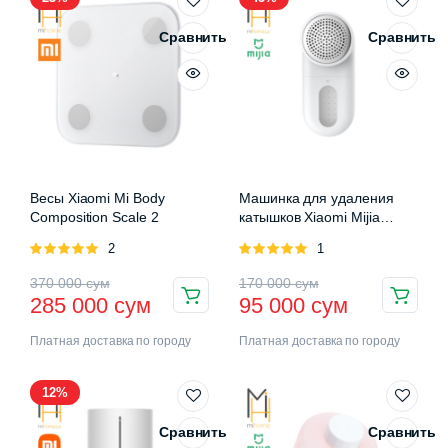
Сравнить
Сравнить
Весы Xiaomi Mi Body
Машинка для удаления
Composition Scale 2
катышков Xiaomi Mijia
Rechargeable Lint Remover
Оценка
2
Оценка
1
5.00
из 5
5.00
из 5
370 000
сум
170 000
сум
285 000
сум
95 000
сум
Платная доставка по городу
Платная доставка по городу
12%
Сравнить
Сравнить