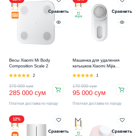
Сравнить
Сравнить
Весы Xiaomi Mi Body
Машинка для удаления
Composition Scale 2
катышков Xiaomi Mijia
Rechargeable Lint Remover
Оценка
2
Оценка
1
5.00
из 5
5.00
из 5
370 000
сум
170 000
сум
285 000
сум
95 000
сум
Платная доставка по городу
Платная доставка по городу
12%
Сравнить
Сравнить