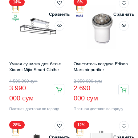
14%
6%
Сравнить
Сравнить
Умная сушилка для белья
Очиститель воздуха Edison
Xiaomi Mijia Smart Clothes
Mars air purifier
Drying Rack Pro (B501CN)
4 590 000
сум
2 850 000
сум
3 990
2 690
000
сум
000
сум
Платная доставка по городу
Платная доставка по городу
28%
12%
Сравнить
Сравнить