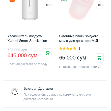
Увлажнитель воздуха
Сменные блоки жидкого
Xiaomi Smart Sterilization
мыла для дозатора MiJia
Humidifier 2 (MJJSQ05DY)
Auromatic Foam Soap
Оценка
1
725 000
сум
Dispenser
5.00
из 5
645 000
сум
65 000
сум
Платная доставка по городу
Платная доставка по городу
Быстрая Доставка
При оформление заказа на сумму от 1 млн. сум
доставка бесплатная