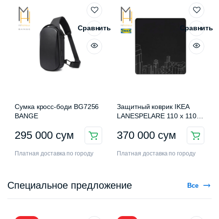
Сравнить
Сравнить
Сумка кросс-боди BG7256
Защитный коврик IKEA
BANGE
LANESPELARE 110 x 110
см
295 000
сум
370 000
сум
Платная доставка по городу
Платная доставка по городу
Специальное предложение
Все