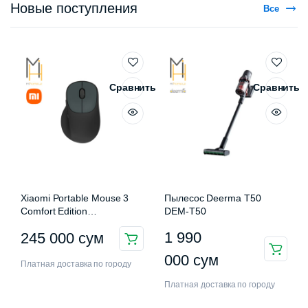
Новые поступления
Все
Сравнить
Сравнить
Xiaomi Portable Mouse 3
Пылесос Deerma T50
Comfort Edition
DEM-T50
XMWXSB03EYM
1 990
245 000
сум
000
сум
Платная доставка по городу
Платная доставка по городу