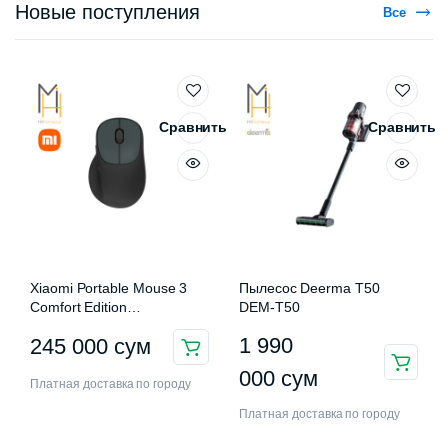
Новые поступления
Все
Сравнить
Сравнить
Xiaomi Portable Mouse 3
Пылесос Deerma T50
Comfort Edition
DEM-T50
XMWXSB03EYM
1 990
245 000
сум
000
сум
Платная доставка по городу
Платная доставка по городу