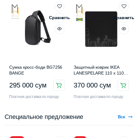
Сравнить
Сравнить
Сумка кросс-боди BG7256
Защитный коврик IKEA
BANGE
LANESPELARE 110 x 110
см
295 000
сум
370 000
сум
Платная доставка по городу
Платная доставка по городу
Специальное предложение
Все