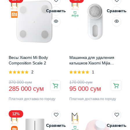
Сравнить
Сравнить
Весы Xiaomi Mi Body
Машинка для удаления
Composition Scale 2
катышков Xiaomi Mijia
Rechargeable Lint Remover
Оценка
2
Оценка
1
5.00
из 5
5.00
из 5
370 000
сум
170 000
сум
285 000
сум
95 000
сум
Платная доставка по городу
Платная доставка по городу
12%
Сравнить
Сравнить