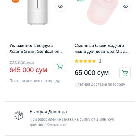
Увлажнитель воздуха
Сменные блоки жидкого
Xiaomi Smart Sterilization
мыла для дозатора MiJia
Humidifier 2 (MJJSQ05DY)
Auromatic Foam Soap
Оценка
1
725 000
сум
Dispenser
5.00
из 5
645 000
сум
65 000
сум
Платная доставка по городу
Платная доставка по городу
Быстрая Доставка
При оформление заказа на сумму от 1 млн. сум
доставка бесплатная