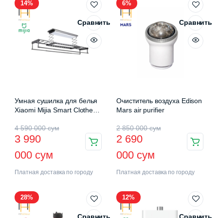
14%
6%
Сравнить
Сравнить
Умная сушилка для белья
Очиститель воздуха Edison
Xiaomi Mijia Smart Clothes
Mars air purifier
Drying Rack Pro (B501CN)
4 590 000
сум
2 850 000
сум
3 990
2 690
000
сум
000
сум
Платная доставка по городу
Платная доставка по городу
28%
12%
Сравнить
Сравнить