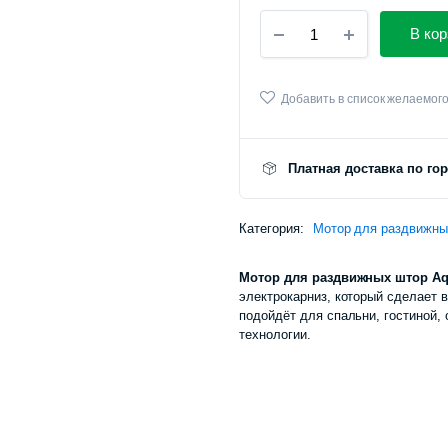
Мотор
В кор
для
раздвижных
штор
Aqara
Добавить в список желаемог
Curtain
Controller
ZNCLDJ25LM
Платная доставка по го
количество
Категория:
Мотор для раздвижны
Мотор для раздвижных штор A
электрокарниз, который сделает 
подойдёт для спальни, гостиной,
технологии.