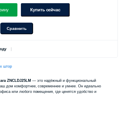
цена
цена:
зину
Купить сейчас
составляла
1
Сравнить
о
1
090
210
000 сум.
роду
000 сум.
х штор
qara ZNCLDJ25LM
— это надёжный и функциональный
ваш дом комфортнее, современнее и умнее. Он идеально
 офиса или любого помещения, где ценятся удобство и