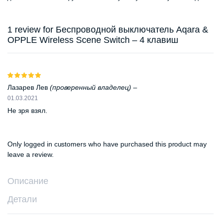
1 review for
Беспроводной выключатель Aqara &
OPPLE Wireless Scene Switch – 4 клавиш
Оценка
5
из 5
Лазарев Лев
(проверенный владелец)
–
01.03.2021
Не зря взял.
Only logged in customers who have purchased this product may
leave a review.
Описание
Детали