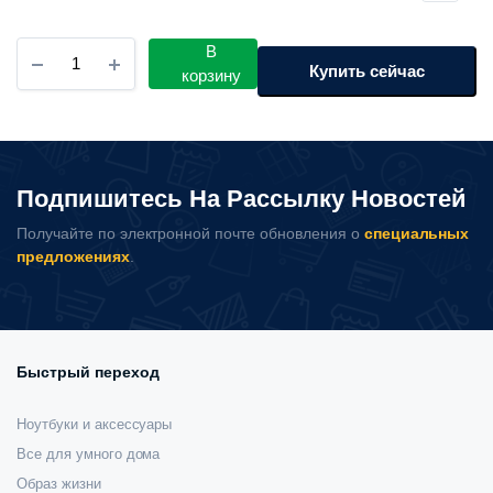
составляла
740
Беспроводной
В
865
000 сум.
выключатель
Купить сейчас
корзину
000 сум.
Aqara
&
OPPLE
Wireless
Scene
Подпишитесь На Рассылку Новостей
Switch
-
Получайте по электронной почте обновления о
специальных
4
предложениях
.
клавиш
количество
Быстрый переход
Ноутбуки и аксессуары
Все для умного дома
Образ жизни