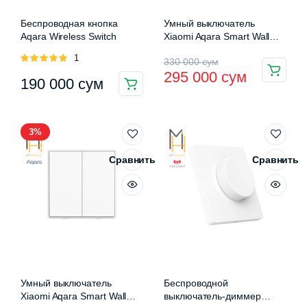
Беспроводная кнопка
Умный выключатель
Aqara Wireless Switch
Xiaomi Aqara Smart Wall
Switch D1 (Одинарный без
Оценка
1
Первоначальная
Текущая
330 000
сум
нулевой линии)
5.00
из 5
295 000
сум
(QBKG21LM)
190 000
сум
цена
цена:
составляла
295
330
000 сум.
3%
000 сум.
Сравнить
Сравнить
Умный выключатель
Беспроводной
Xiaomi Aqara Smart Wall
выключатель-диммер