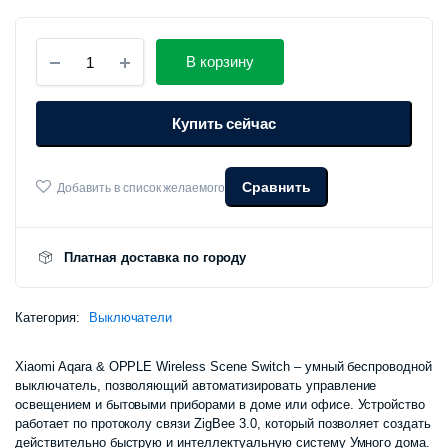
Беспроводной
В корзину
выключатель
Aqara
&
Купить сейчас
OPPLE
Wireless
Scene
Switch
Сравнить
Добавить в список желаемого
-
4
клавиш
количество
Платная доставка по городу
Категория:
Выключатели
Xiaomi Aqara & OPPLE Wireless Scene Switch – умный беспроводной
выключатель, позволяющий автоматизировать управление
освещением и бытовыми приборами в доме или офисе. Устройство
работает по протоколу связи ZigBee 3.0, который позволяет создать
действительно быструю и интеллектуальную систему Умного дома.