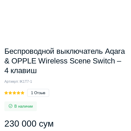
Беспроводной выключатель Aqara
& OPPLE Wireless Scene Switch –
4 клавиш
Артикул:
IK1T7-1
Рейтинг
1
1
Отзыв
5.00
из 5
на основе
В наличии
опроса
пользователя
230 000
сум