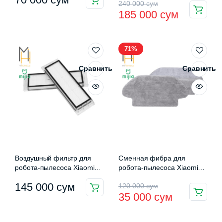
Первоначальная
Текущая
240 000
сум
185 000
сум
цена
цена:
составляла
185
71%
240
000 сум.
000 сум.
Сравнить
Сравнить
Воздушный фильтр для
Сменная фибра для
робота-пылесоса Xiaomi
робота-пылесоса Xiaomi
Mi Robot Vacuum (2 шт.)
Mijia LDS (STYTJ02YM-TB)
Первоначальная
Текущая
145 000
сум
120 000
сум
(SDLW01RR)
35 000
сум
цена
цена:
составляла
35