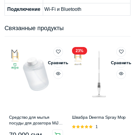
Подключение
Wi-Fi и Bluetooth
Связанные продукты
23%
Сравнить
Сравнить
Средство для мытья
Швабра Deerma Spray Mop
посуды для дозатора MiJia
Оценка
1
Auromatic Foam Soap
5.00
из 5
70 000
сум
Dispenser