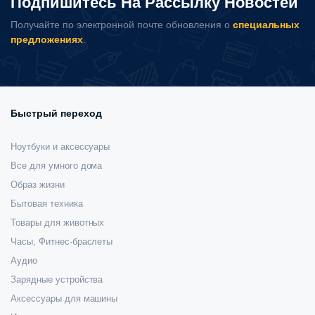
Подпишитесь На Рассылку Новостей
Получайте по электронной почте обновления о
специальных
предложениях
.
Быстрый переход
Ноутбуки и аксессуары
Все для умного дома
Образ жизни
Бытовая техника
Товары для животных
Часы, Фитнес-браслеты
Аудио
Зарядные устройства
Аксессуары для машины