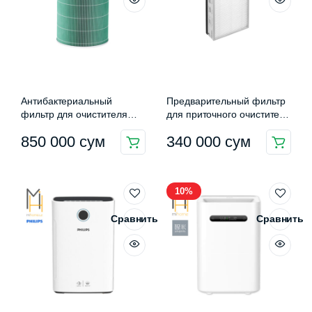
Антибактериальный
Предварительный фильтр
фильтр для очистителя
для приточного очистителя
воздуха Xiaomi Smart Air
воздуха Xiaomi Mijia
850 000
сум
340 000
сум
Purifier 4 Pro Filter (M15R-
300G1-FL-M (для MJXFJ-
FLP)
300-G1)
10%
Сравнить
Сравнить