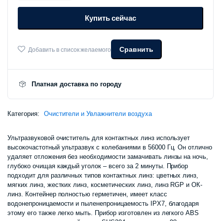
линз
Купить сейчас
Xiaomi
EraClean
2
GM02
Сравнить
Добавить в список желаемого
количество
Платная доставка по городу
Категория:
Очистители и Увлажнители воздуха
Ультразвуковой очиститель для контактных линз использует
высокочастотный ультразвук с колебаниями в 56000 Гц. Он отлично
удаляет отложения без необходимости замачивать линзы на ночь,
глубоко очищая каждый уголок – всего за 2 минуты. Прибор
подходит для различных типов контактных линз: цветных линз,
мягких линз, жестких линз, косметических линз, линз RGP и ОК-
линз. Контейнер полностью герметичен, имеет класс
водонепроницаемости и пыленепроницаемость IPX7, благодаря
этому его также легко мыть. Прибор изготовлен из легкого ABS