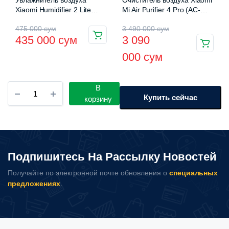
Xiaomi Humidifier 2 Lite
Mi Air Purifier 4 Pro (AC-
(MJJSQ06DY)
M15-SC)
Первоначальная
Текущая
Первоначальная
Текущая
475 000
сум
3 490 000
сум
435 000
сум
3 090
цена
цена:
цена
цена:
000
сум
составляла
435
составляла
3
475
000 сум.
3
090
Ультразвуковой
В
000 сум.
490
000 сум.
очиститель
Купить сейчас
корзину
контактных
000 сум.
линз
Xiaomi
EraClean
2
Подпишитесь На Рассылку Новостей
GM02
количество
Получайте по электронной почте обновления о
специальных
предложениях
.