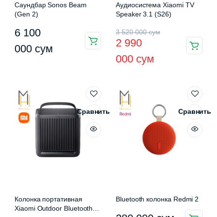
Саундбар Sonos Beam
Аудиосистема Xiaomi TV
(Gen 2)
Speaker 3.1 (S26)
Первоначальная
Текущая
6 100
3 520 000
сум
2 990
цена
цена:
000
сум
000
сум
составляла
2
3
990
520
000 сум.
000 сум.
Сравнить
Сравнить
Колонка портативная
Bluetooth колонка Redmi 2
Xiaomi Outdoor Bluetooth