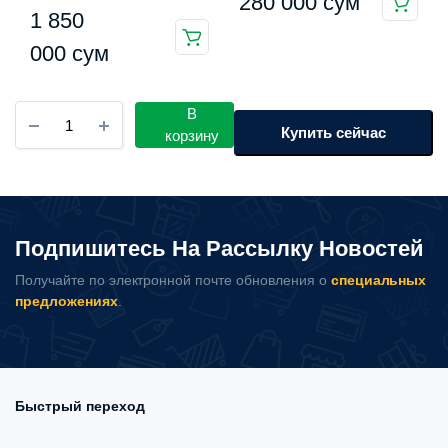
280 000
сум
Speaker Camp 40Вт
Этот
1 850
HARMAN (ASM06A)
товар
000
сум
имеет
несколько
вариаций.
Колонка
В
Marshall
Купить сейчас
Опции
корзину
Acton
можно
III
выбрать
количество
на
странице
Подпишитесь На Рассылку Новостей
товара.
Получайте по электронной почте обновления о
специальных
предложениях
.
Быстрый переход