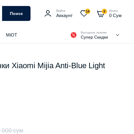
Войти
Итого
14
0
Поиск
Аккаунт
0
Сум
Выгодные покупки
MiOT
Супер Скидки
 Xiaomi Mijia Anti-Blue Light
0 000
сум