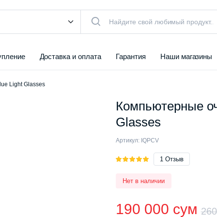
упление
Доставка и оплата
Гарантия
Наши магазины
lue Light Glasses
Компьютерные очки
Glasses
Артикул:
IQPCV
Рейтинг
1
1
Отзыв
5.00
из 5
на основе
Нет в наличии
опроса
пользователя
190 000
сум
26