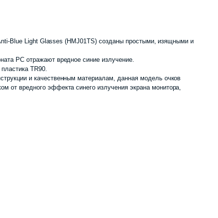
Первоначальная
Текущая
цена
цена:
Anti-Blue Light Glasses (HMJ01TS) созданы простыми, изящными и
составляла
190
ната РС отражают вредное синие излучение.
 пластика TR90.
260
000 сум.
нструкции и качественным материалам, данная модель очков
ом от вредного эффекта синего излучения экрана монитора,
000 сум.