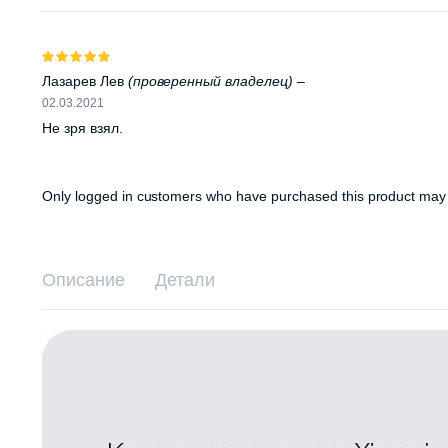
Оценка
5
из 5
Лазарев Лев
(проверенный владелец)
–
02.03.2021
Не зря взял.
Only logged in customers who have purchased this product may 
Описание
Детали