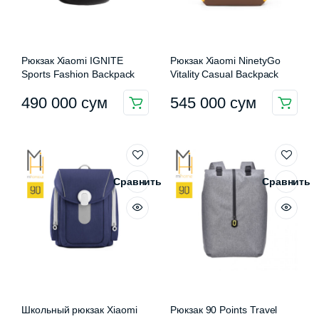
Рюкзак Xiaomi IGNITE
Рюкзак Xiaomi NinetyGo
Sports Fashion Backpack
Vitality Casual Backpack
490 000
сум
545 000
сум
Этот
Этот
товар
товар
имеет
имеет
несколько
несколько
вариаций.
вариаций.
Сравнить
Сравнить
Опции
Опции
можно
можно
выбрать
выбрать
на
на
странице
странице
товара.
товара.
Школьный рюкзак Xiaomi
Рюкзак 90 Points Travel