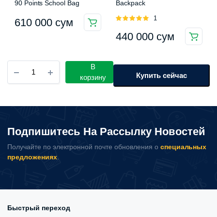
90 Points School Bag
Backpack
Оценка
1
610 000
сум
Этот
5.00
из 5
440 000
сум
товар
имеет
несколько
Рюкзак
В
вариаций.
Money
Купить сейчас
корзину
Queen
Опции
Diamond
можно
количество
выбрать
на
Подпишитесь На Рассылку Новостей
странице
товара.
Получайте по электронной почте обновления о
специальных
предложениях
.
Быстрый переход