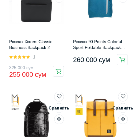
Рюкзак Xiaomi Classic
Рюкзак 90 Points Colorful
Business Backpack 2
Sport Foldable Backpack
Personality Style
Оценка
1
260 000
сум
5.00
из 5
Первоначальная
Текущая
325 000
сум
255 000
сум
цена
цена:
составляла
255
325
000 сум.
000 сум.
Сравнить
Сравнить