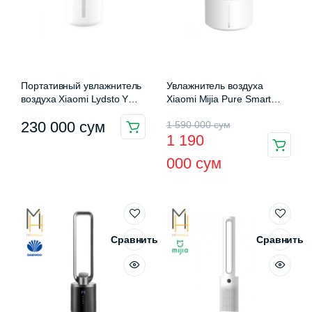
Портативный увлажнитель
Увлажнитель воздуха
воздуха Xiaomi Lydsto YM-
Xiaomi Mijia Pure Smart
JSQH101
Evaporative Humidifier 3
Первоначальная
Текущая
230 000
сум
1 590 000
сум
(CJSJSQ02XY) 4L
1 190
цена
цена:
000
сум
составляла
1
1
190
590
000 сум.
000 сум.
Сравнить
Сравнить