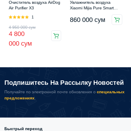
Очиститель воздуха AirDog
Увлажнитель воздуха
Air Purifier X3
Xiaomi Mijia Pure Smart
Humidifier (CJSJSQ01DY)
Оценка
1
860 000
сум
5.00
из 5
Первоначальная
Текущая
4 950 000
сум
4 800
цена
цена:
000
сум
составляла
4
4
800
950
000 сум.
000 сум.
Подпишитесь На Рассылку Новостей
Получайте по электронной почте обновления о
специальных
предложениях
.
Быстрый переход