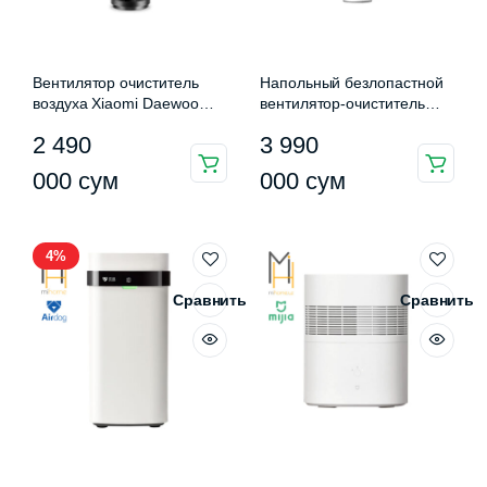
Вентилятор очиститель
Напольный безлопастной
воздуха Xiaomi Daewoo
вентилятор-очиститель
Bladeless Fan F9 Max
воздуха Xiaomi Mijia Smart
2 490
3 990
Leafless Purification Fan
(WYJHS01ZM)
Этот
000
сум
000
сум
товар
имеет
несколько
4%
вариаций.
Сравнить
Сравнить
Опции
можно
выбрать
на
странице
товара.