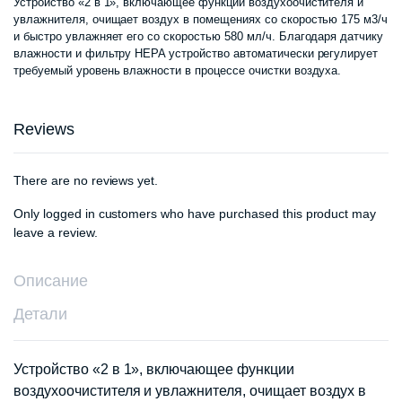
Устройство «2 в 1», включающее функции воздухоочистителя и
состав
3
увлажнителя, очищает воздух в помещениях со скоростью 175 м3/ч
и быстро увлажняет его со скоростью 580 мл/ч. Благодаря датчику
4
890
влажности и фильтру HEPA устройство автоматически регулирует
требуемый уровень влажности в процессе очистки воздуха.
150
000 сум
Reviews
000 сум
There are no reviews yet.
Only logged in customers who have purchased this product may
leave a review.
Описание
Детали
Устройство «2 в 1», включающее функции
воздухоочистителя и увлажнителя, очищает воздух в