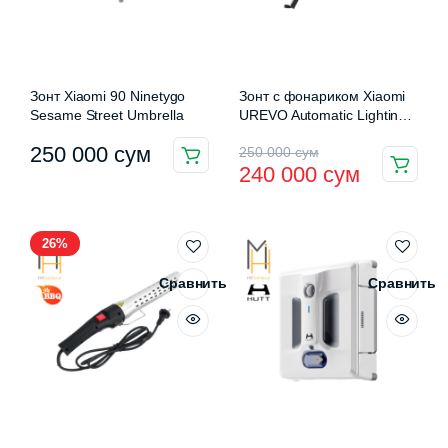
Зонт Xiaomi 90 Ninetygo
Зонт с фонариком Xiaomi
Sesame Street Umbrella
UREVO Automatic Lighting
Umbrella
Первоначальная
Текущая
250 000
сум
250 000
сум
240 000
сум
цена
цена:
составляла
240
26%
250
000 сум.
000 сум.
Сравнить
Сравнить