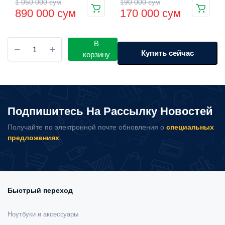
Первоначальная
Текущая
Первоначальная
Текущая
1 050 000
сум
190 000
сум
890 000
сум
170 000
сум
цена
цена:
цена
цена:
составляла
890
составляла
170
Робот
В
1
000 сум.
190
000 сум.
для
Купить сейчас
корзину
мойки
050
000 сум.
окон
Pipo
000 сум.
HCR-
21
Подпишитесь На Рассылку Новостей
количество
Получайте по электронной почте обновления о
специальных
предложениях
.
Быстрый переход
Ноутбуки и аксессуары