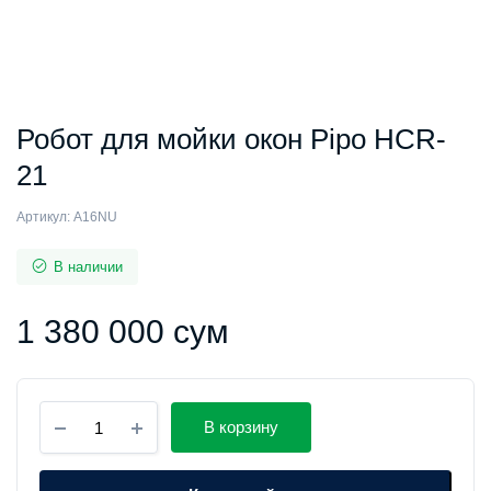
Робот для мойки окон Pipo HCR-
21
Артикул:
A16NU
В наличии
1 380 000
сум
Робот
В корзину
для
мойки
окон