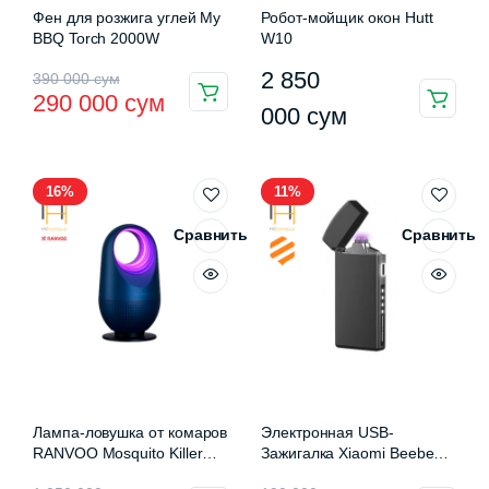
Фен для розжига углей My
Робот-мойщик окон Hutt
BBQ Torch 2000W
W10
Первоначальная
Текущая
2 850
390 000
сум
290 000
сум
цена
цена:
000
сум
составляла
290
390
000 сум.
16%
11%
000 сум.
Сравнить
Сравнить
Лампа-ловушка от комаров
Электронная USB-
RANVOO Mosquito Killer
Зажигалка Xiaomi Beebest
Lamp
L200