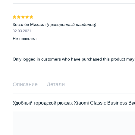
Оценка
5
из 5
Ковалёв Михаил
(проверенный владелец)
–
02.03.2021
Не пожалел.
Only logged in customers who have purchased this product may 
Описание
Детали
Удобный городской рюкзак Xiaomi Classic Business Ba