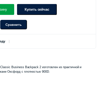
цена
цена:
зину
Купить сейчас
составляла
255
Сравнить
о
325
000 сум.
000 сум.
роду
Classic Business Backpack 2 изготовлен из практичной и
ткани Оксфорд с плотностью 900D.