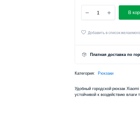
Рюкзак
В кор
Xiaomi
Classic
Business
Backpack
Добавить в список желаемог
2
количество
Платная доставка по го
Категория:
Рюкзаки
Удобный городской рюкзак Xiaomi 
устойчивой к воздействию влаги 