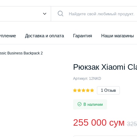
упление
Доставка и оплата
Гарантия
Наши магазины
ssic Business Backpack 2
Рюкзак Xiaomi Cl
Артикул:
12NKD
Рейтинг
1
1
Отзыв
5.00
из 5
на основе
В наличии
опроса
пользователя
255 000
сум
32