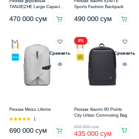
Рюкзак дорожный
Рюкзак Xiaomi IGNITE
TANJIEZHE Large Capacity
Sports Fashion Backpack
Travel Backpack 30L
470 000
сум
490 000
сум
Этот
Этот
товар
товар
имеет
имеет
4%
несколько
несколько
вариаций.
вариаций.
Сравнить
Сравнить
Опции
Опции
можно
можно
выбрать
выбрать
на
на
странице
странице
товара.
товара.
Рюкзак Meizu Lifeme
Рюкзак Xiaomi 90 Points
City Urban Commuting Bag
Оценка
1
5.00
из 5
Первоначальная
Текущая
450 000
сум
690 000
сум
435 000
сум
Этот
цена
цена: