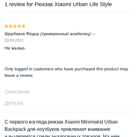
1 review for
Рюкзак Xiaomi Urban Life Style
Оценка
5
из 5
Щербаков Фёдор
(проверенный владелец)
–
03.03.2021
Не жалею.
Only logged in customers who have purchased this product may
leave a review.
Описание
Детали
С первого взгляда рюкзак Xiaomi Minimalist Urban
Backpack для ноутбуков привлекает внимание
и выделяется среди аналогичных товаров. На нем