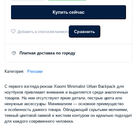
Urban
составлял
390
Life
Купить сейчас
Style
количество
410
000 сум.
Сравнить
Добавить в список желаемого
000 сум.
Платная доставка по городу
Категория:
Рюкзаки
С первого взгляда рюкзак Xiaomi Minimalist Urban Backpack для
ноутбуков привлекает внимание и выделяется среди аналогичных
товаров. На нем отсутствуют яркие детали, пестрые цвета или
ненужные аксессуары. Минимализм — основное преимущество
и особенность данного товара. Обладающий скрытыми молниями,
темный цветовой гаммой и жестким контуром он идеально подходит
для каждого современного человека.