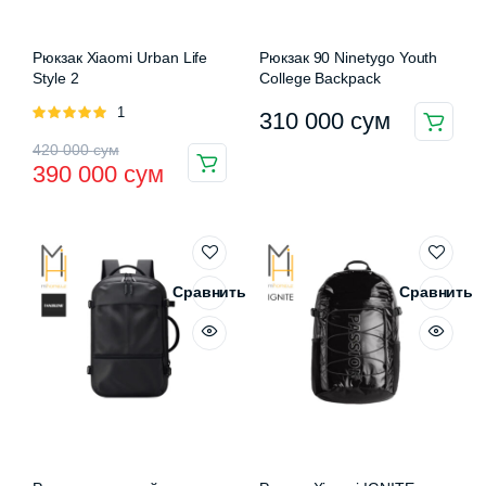
Рюкзак Xiaomi Urban Life
Рюкзак 90 Ninetygo Youth
Style 2
College Backpack
Оценка
1
310 000
сум
Этот
5.00
из 5
Первоначальная
Текущая
420 000
сум
товар
390 000
сум
Этот
цена
цена:
имеет
товар
несколько
составляла
390
имеет
вариаций.
несколько
420
000 сум.
Опции
вариаций.
можно
000 сум.
Сравнить
Сравнить
Опции
выбрать
можно
на
выбрать
странице
на
товара.
странице
товара.