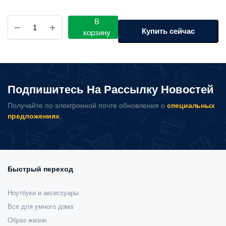
товар
составляла
435
имеет
Рюкзак
В
несколько
450
000 сум.
Xiaomi
Купить сейчас
корзину
вариаций.
Urban
000 сум.
Life
Опции
Style
можно
количество
выбрать
Подпишитесь На Рассылку Новостей
на
странице
Получайте по электронной почте обновления о
специальных
товара.
предложениях
.
Быстрый переход
Ноутбуки и аксессуары
Все для умного дома
Образ жизни