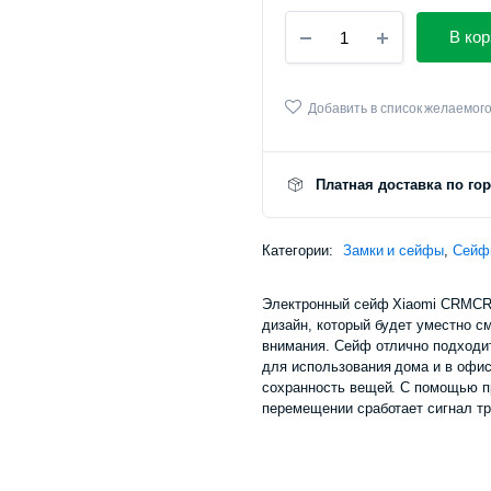
Биометрический
В кор
сейф
Xiaomi
CRMCR
Smart
Добавить в список желаемог
Safe
Cayo
Anno
Платная доставка по го
(BGX-
D1-
45Z)
Категории:
количество
Замки и сейфы
,
Сейф
Электронный сейф Xiaomi CRMCR C
дизайн, который будет уместно с
внимания. Сейф отлично подходи
для использования дома и в офис
сохранность вещей. С помощью пр
перемещении сработает сигнал тр