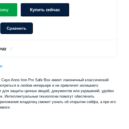
цена
цена:
зину
Купить сейчас
составляла
3
Сравнить
о
4
950
150
000 сум.
роду
000 сум.
ы
ayo Anno Iron Pro Safe Box имеет лаконичный классический
мотреться в любом интерьере и не привлечет излишнего
т для защиты ценных вещей, документов или украшений, удобен
е. Интеллектуальные технологии помогут обеспечить
иложения владелец сможет узнать об открытии сейфа, а при его
евоги.