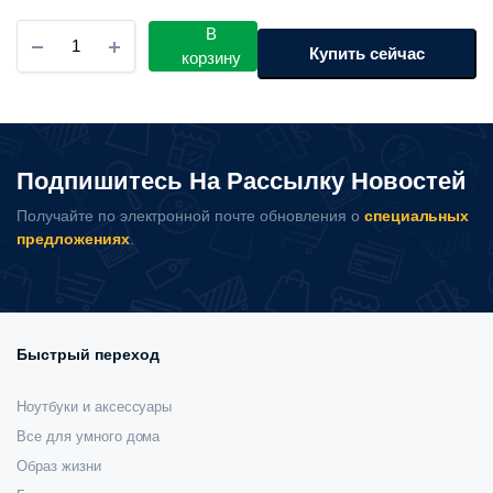
Зарядное
В
устройство
Купить сейчас
корзину
Xiaomi
MDY-
EJ
67W
USB-
Подпишитесь На Рассылку Новостей
C
GaN
Получайте по электронной почте обновления о
специальных
количество
предложениях
.
Быстрый переход
Ноутбуки и аксессуары
Все для умного дома
Образ жизни