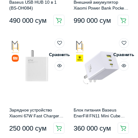
Baseus USB HUB 10 в 1
Внешний аккумулятор
(BS-OH084)
Xiaomi Power Bank Pocket
Edition 25000 mAh 212W
490 000
сум
990 000
сум
P03MI
Сравнить
Сравнить
Зарядное устройство
Блок питания Baseus
Xiaomi 67W Fast Charger
EnerFill FN11 Mini Cube
(MDY-12-ES)
100W GaN
250 000
сум
360 000
сум