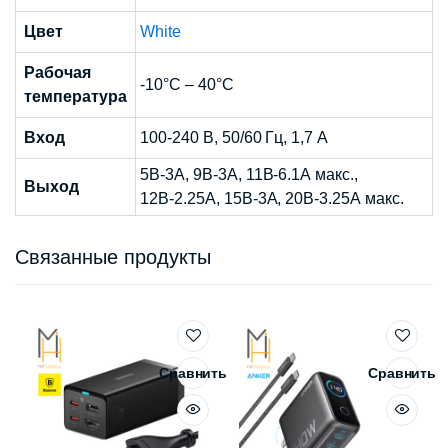
Цвет
White
Рабочая
-10°C – 40°C
температура
Вход
100-240 В, 50/60 Гц, 1,7 А
5В-3А, 9В-3А, 11В-6.1А макс.,
Выход
12В-2.25А, 15В-3А, 20В-3.25А макс.
Связанные продукты
Сравнить
Сравнить