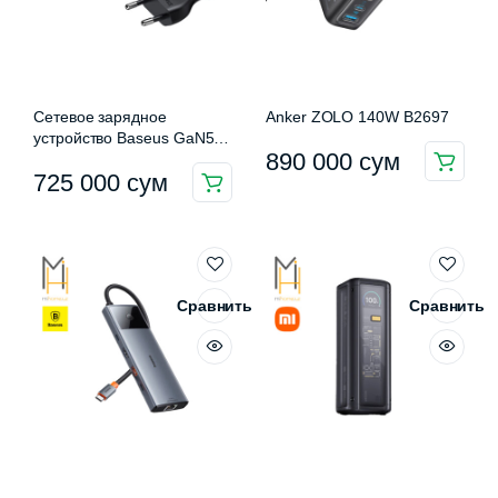
Сетевое зарядное
Anker ZOLO 140W B2697
устройство Baseus GaN5
890 000
сум
Pro Desktop Fast Charger
725 000
сум
1U+2C+HDMI 67W
Сравнить
Сравнить