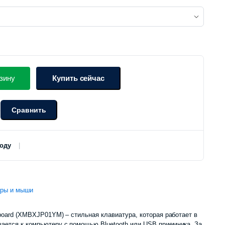
зину
Купить сейчас
Сравнить
о
роду
уры и мыши
yboard (XMBXJP01YM) – стильная клавиатура, которая работает в
ается к компьютеру с помощью Bluetooth или USB приемника. За