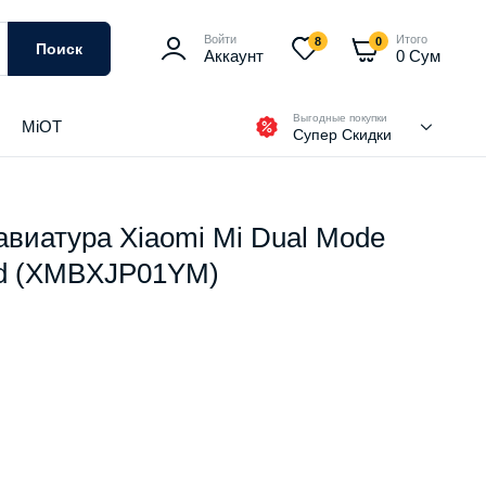
Войти
Итого
8
0
Поиск
Аккаунт
0
Сум
Выгодные покупки
MiOT
Супер Скидки
авиатура Xiaomi Mi Dual Mode
rd (XMBXJP01YM)