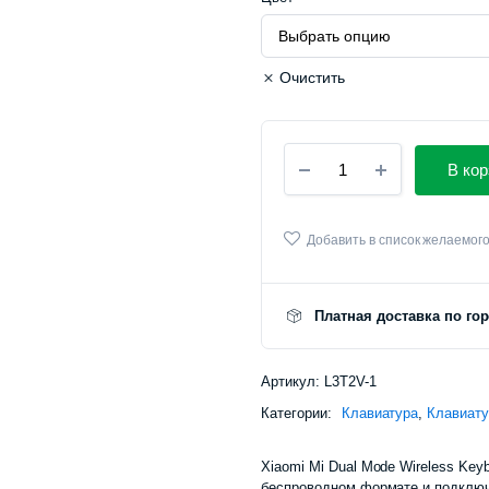
Очистить
Беспроводная
В кор
клавиатура
Xiaomi
Mi
Dual
Добавить в список желаемог
Mode
Wireless
Keyboard
Платная доставка по го
(XMBXJP01YM)
количество
Артикул:
L3T2V-1
Категории:
Клавиатура
,
Клавиат
Xiaomi Mi Dual Mode Wireless Ke
беспроводном формате и подключ