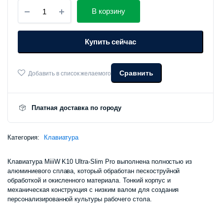
Клавиатура
В корзину
беспроводная
Xiaomi
MIIIW
Купить сейчас
Wireless
Mechanical
Keyboard
PRO
Сравнить
Добавить в список желаемого
(MWWMKP01)
количество
Платная доставка по городу
Категория:
Клавиатура
Клавиатура MiiiW K10 Ultra-Slim Pro выполнена полностью из
алюминиевого сплава, который обработан пескоструйной
обработкой и окисленного материала. Тонкий корпус и
механическая конструкция с низким валом для создания
персонализированной культуры рабочего стола.