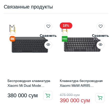
Связанные продукты
18%
Сравнить
Сравнить
Беспроводная клавиатура
Клавиатура беспроводная
Xiaomi Mi Dual Mode
Xiaomi MiiiW AIR85
Wireless Keyboard
Bluetooth Dual Mode
Первоначальная
Текущая
380 000
сум
475 000
сум
(XMBXJP01YM)
(MWXKT01)
Этот
390 000
сум
цена
цена:
товар
имеет
составляла
390