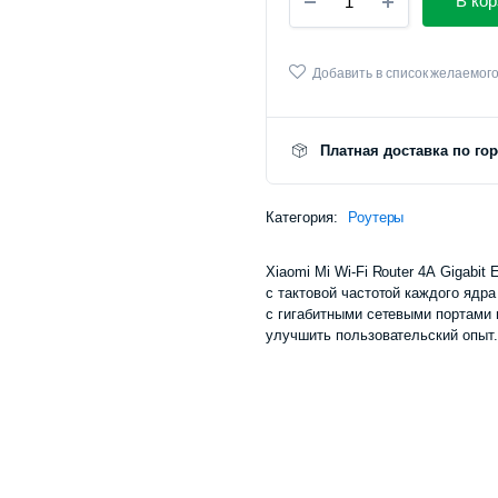
В кор
Xiaomi
Mi
WiFi
Router
Добавить в список желаемог
4A
Gigabit
Edition
Платная доставка по го
количество
Категория:
Роутеры
Xiaomi Mi Wi-Fi Router 4A Gigab
с тактовой частотой каждого ядр
с гигабитными сетевыми портами 
улучшить пользовательский опыт