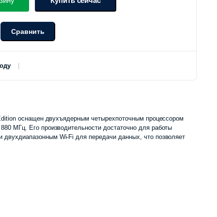
цена
цена:
зину
Купить сейчас
составляла
270
Сравнить
о
295
000 сум.
000 сум.
роду
it Edition оснащен двухъядерным четырехпоточным процессором
а 880 МГц. Его производительности достаточно для работы
и двухдиапазонным Wi-Fi для передачи данных, что позволяет
.