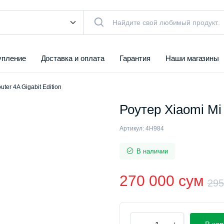
упление
Доставка и оплата
Гарантия
Наши магазины
ter 4A Gigabit Edition
Роутер Xiaomi Mi 
Артикул:
4H984
В наличии
270 000
сум
29
Роутер