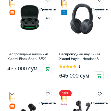
290
000 сум.
вариаций.
вариаций.
000 сум.
Сравнить
Сравнить
Опции
Опции
можно
можно
выбрать
выбрать
на
на
странице
странице
товара.
товара.
Беспроводные наушники
Беспроводные наушники
Xiaomi Black Shark BE22
Xiaomi Haylou Headset S35
ANC
Оценка
1
465 000
сум
5.00
из 5
645 000
сум
10%
Сравнить
Сравнить