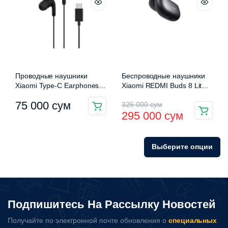
Проводные наушники
Беспроводные наушники
Xiaomi Type-C Earphones
Xiaomi REDMI Buds 8 Lite
M2413E1П
M2537E1
Первоначальная
Текущая
75 000
сум
325 000
сум
295 000
сум
Этот
цена
цена:
товар
составляла
295
имеет
Выберите опции
несколько
325
000 сум.
вариаций.
000 сум.
Опции
можно
выбрать
Подпишитесь На Рассылку Новостей
на
Получайте по электронной почте обновления о
специальных
странице