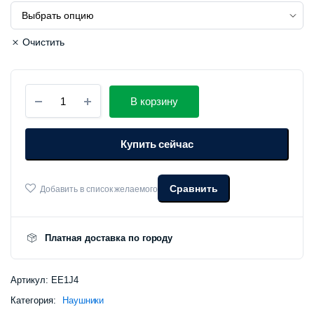
Очистить
Беспроводные
В корзину
наушники
Xiaomi
MiiiW
Купить сейчас
TWS
Wireless
Earbuds
Marshmallow
Сравнить
Добавить в список желаемого
(MWTW03)
количество
Платная доставка по городу
Артикул:
EE1J4
Категория:
Наушники