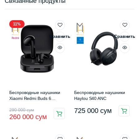
Связанные продукты
11%
Сравнить
Сравнить
Беспроводные наушники
Беспроводные наушники
Xiaomi Redmi Buds 6
Haylou S40 ANC
Vitality Edition (M2344E1)
Первоначальная
Текущая
725 000
сум
290 000
сум
Этот
260 000
сум
Этот
цена
цена:
товар
товар
имеет
составляла
260
имеет
несколько
несколько