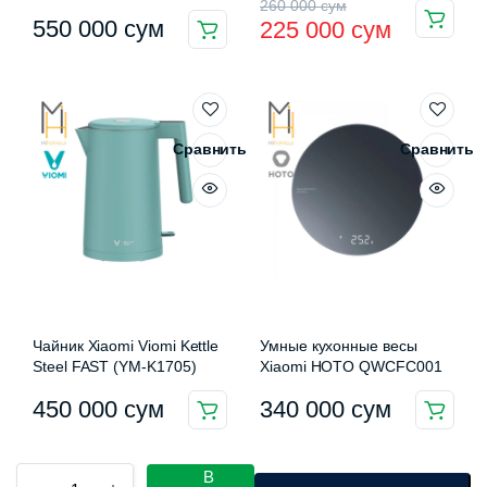
Первоначальная
Текущая
260 000
сум
5.00
из 5
550 000
сум
225 000
сум
цена
цена:
составляла
225
260
000 сум.
000 сум.
Сравнить
Сравнить
Чайник Xiaomi Viomi Kettle
Умные кухонные весы
Steel FAST (YM-K1705)
Xiaomi HOTO QWCFC001
450 000
сум
340 000
сум
Вакуумный
В