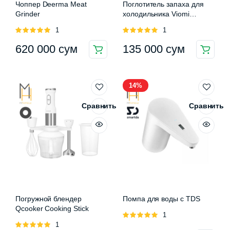
Чоппер Deerma Meat
Поглотитель запаха для
Grinder
холодильника Viomi
Microbacteria sterilization
Оценка
1
Оценка
1
deodorant filter
5.00
из 5
5.00
из 5
620 000
сум
135 000
сум
14%
Сравнить
Сравнить
Погружной блендер
Помпа для воды с TDS
Qcooker Cooking Stick
Оценка
1
Оценка
1
5.00
из 5