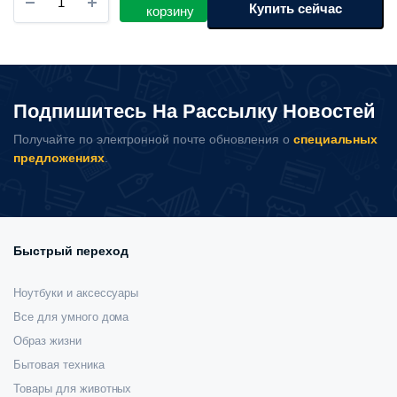
упаковщик
Купить сейчас
корзину
Xiaomi
Mijia
Automatic
Vacuum
Sealing
Подпишитесь На Рассылку Новостей
Machine
MJFKJ06XM
Получайте по электронной почте обновления о
специальных
количество
предложениях
.
Быстрый переход
Ноутбуки и аксессуары
Все для умного дома
Образ жизни
Бытовая техника
Товары для животных