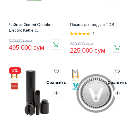
Чайник Xiaomi Qcooker
Помпа для воды с TDS
Electric Kettle с
Оценка
1
температурным датчиком
5.00
из 5
Первоначальная
Текущая
520 000
сум
Первоначальная
Текущая
260 000
сум
495 000
сум
225 000
сум
цена
цена:
цена
цена:
составляла
495
составляла
225
520
000 сум.
5%
260
000 сум.
000 сум.
000 сум.
Сравнить
Сравнить