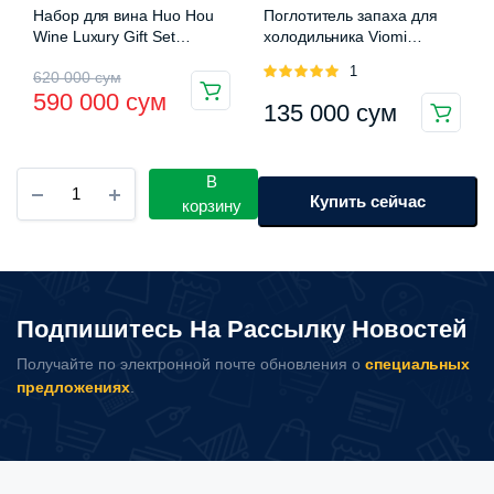
Набор для вина Huo Hou
Поглотитель запаха для
Wine Luxury Gift Set
холодильника Viomi
(HU0090)
Microbacteria sterilization
Оценка
1
Первоначальная
Текущая
620 000
сум
deodorant filter
5.00
из 5
590 000
сум
135 000
сум
цена
цена:
составляла
590
Кофемашина
В
620
000 сум.
капсульная
Купить сейчас
корзину
000 сум.
Xiaomi
Mijia
Capsule
Coffee
Machine
Подпишитесь На Рассылку Новостей
N1
(S1301)
Получайте по электронной почте обновления о
специальных
количество
предложениях
.