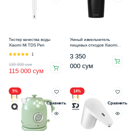
Тестер качества воды
Умный измельчитель
Xiaomi Mi TDS Pen
пищевых отходов Xiaomi
Viomi Cloud Chef Removal
Оценка
1
3 350
Processor PowerBox
5.00
из 5
Premium Edition (VXRD-02)
Первоначальная
Текущая
130 000
сум
000
сум
115 000
сум
цена
цена:
составляла
115
5%
14%
130
000 сум.
000 сум.
Сравнить
Сравнить