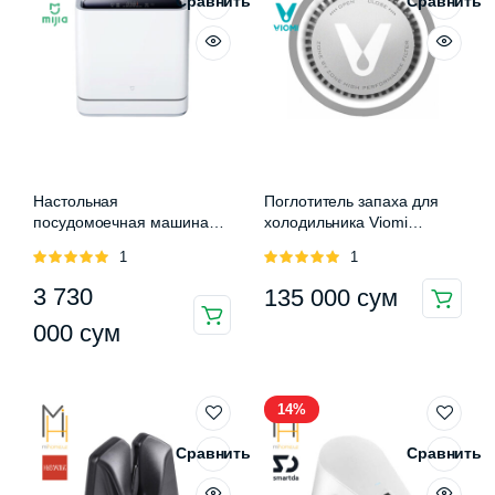
Сравнить
Сравнить
Настольная
Поглотитель запаха для
посудомоечная машина
холодильника Viomi
Xiaomi Mijia Internet
Microbacteria sterilization
Оценка
1
Оценка
1
Dishwasher
deodorant filter
5.00
из 5
5.00
из 5
3 730
135 000
сум
000
сум
14%
Сравнить
Сравнить