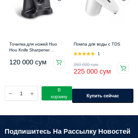
Точилка для ножей Huo
Помпа для воды с TDS
Hou Knife Sharpener
Оценка
1
(HU0034)
5.00
из 5
120 000
сум
Первоначальная
Текущая
260 000
сум
225 000
сум
цена
цена:
составляла
225
Капсульная
В
260
000 сум.
кофемашина
Купить сейчас
корзину
Xiaomi
000 сум.
Mijia
Capsule
Coffee
Machine
Подпишитесь На Рассылку Новостей
S1
(CMC001)