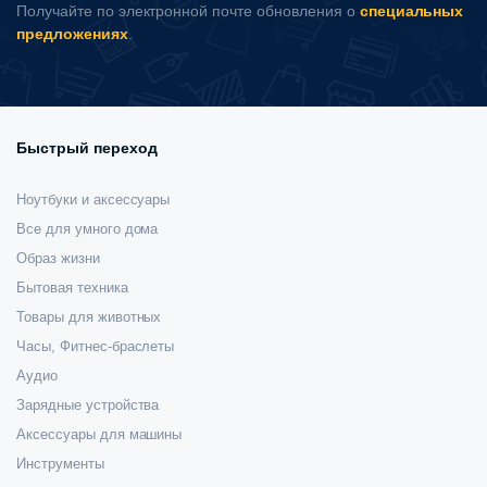
Получайте по электронной почте обновления о
специальных
количество
предложениях
.
Быстрый переход
Ноутбуки и аксессуары
Все для умного дома
Образ жизни
Бытовая техника
Товары для животных
Часы, Фитнес-браслеты
Аудио
Зарядные устройства
Аксессуары для машины
Инструменты