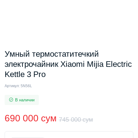
Умный термостатитечкий
электрочайник Xiaomi Mijia Electric
Kettle 3 Pro
Артикул:
5N56L
В наличии
690 000
сум
745 000
сум
Первонач
Текущая