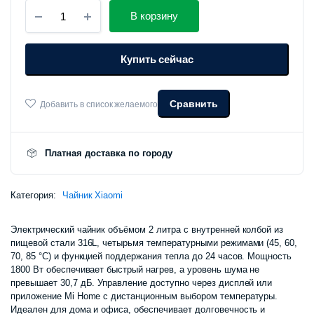
Умный
цена
цена:
В корзину
термостатитечкий
электрочайник
составлял
690
Xiaomi
Купить сейчас
Mijia
Electric
745
000 сум.
Kettle
3
Сравнить
Добавить в список желаемого
000 сум.
Pro
количество
Платная доставка по городу
Категория:
Чайник Xiaomi
Электрический чайник объёмом 2 литра с внутренней колбой из
пищевой стали 316L, четырьмя температурными режимами (45, 60,
70, 85 °C) и функцией поддержания тепла до 24 часов. Мощность
1800 Вт обеспечивает быстрый нагрев, а уровень шума не
превышает 30,7 дБ. Управление доступно через дисплей или
приложение Mi Home с дистанционным выбором температуры.
Идеален для дома и офиса, обеспечивает долговечность и