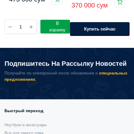
370 000
сум
цена
цена:
составляла
370
Умный
В
425
000 сум.
термостатитечкий
Купить сейчас
корзину
электрочайник
000 сум.
Xiaomi
Mijia
Electric
Kettle
Подпишитесь На Рассылку Новостей
3
Pro
Получайте по электронной почте обновления о
специальных
количество
предложениях
.
Быстрый переход
Ноутбуки и аксессуары
Все для умного дома