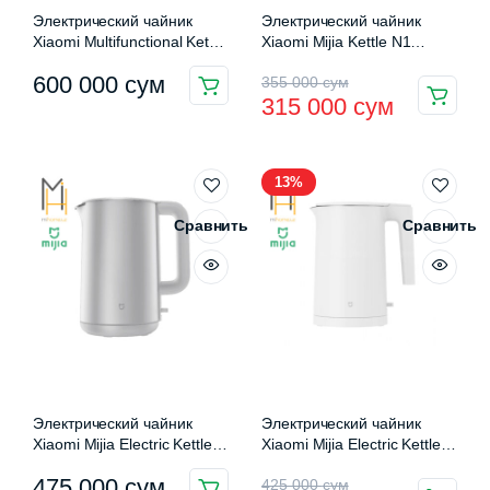
Электрический чайник
Электрический чайник
Xiaomi Multifunctional Kettle
Xiaomi Mijia Kettle N1
MJDGNYSH04DEM
(MJDSH05YM)
Первоначальная
Текущая
600 000
сум
355 000
сум
315 000
сум
цена
цена:
составляла
315
13%
355
000 сум.
000 сум.
Сравнить
Сравнить
Электрический чайник
Электрический чайник
Xiaomi Mijia Electric Kettle
Xiaomi Mijia Electric Kettle 2
S1 (MJDSH07YM)
(MJDSH04YM)
Первоначальная
Текущая
475 000
сум
425 000
сум