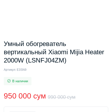
Умный обогреватель
вертикальный Xiaomi Mijia Heater
2000W (LSNFJ04ZM)
Артикул:
E3SN9
В наличии
950 000
сум
990 000
сум
Первонач
Текущая