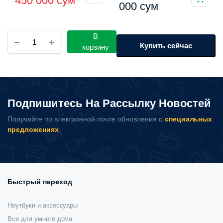
450 000
сум
цена
цена:
000
сум
составляла
450
Умный
В
490
000 сум.
обогреватель
Купить сейчас
корзину
000 сум.
вертикальный
Xiaomi
Mijia
Heater
2000W
Подпишитесь На Рассылку Новостей
(LSNFJ04ZM)
количество
Получайте по электронной почте обновления о
специальных
предложениях
.
Быстрый переход
Ноутбуки и аксессуары
Все для умного дома