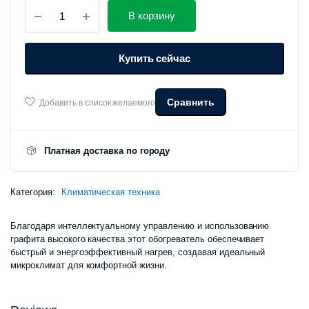
Умный
цена
цена:
В корзину
обогреватель
вертикальный
составлял
950
Xiaomi
Купить сейчас
Mijia
Heater
990
000 сум.
2000W
(LSNFJ04ZM)
Сравнить
Добавить в список желаемого
000 сум.
количество
Платная доставка по городу
Категория:
Климатическая техника
Благодаря интеллектуальному управлению и использованию
графита высокого качества этот обогреватель обеспечивает
быстрый и энергоэффективный нагрев, создавая идеальный
микроклимат для комфортной жизни.