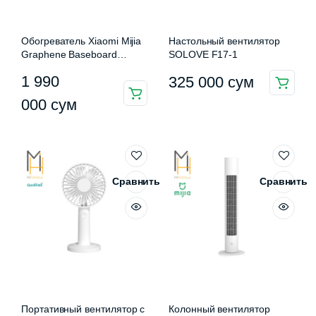
Обогреватель Xiaomi Mijia
Настольный вентилятор
Graphene Baseboard
SOLOVE F17-1
Electric Heater 2
1 990
325 000
сум
(TJXDNQ08ZM)
Этот
000
сум
товар
имеет
несколько
вариаций.
Опции
Сравнить
Сравнить
можно
выбрать
на
странице
товара.
Портативный вентилятор с
Колонный вентилятор