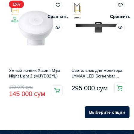
15%
920
000 сум.
715
000 сум.
000 сум.
000 сум.
Сравнить
Сравнить
Умный ночник Xiaomi Mijia
Светильник для монитора
Night Light 2 (MJYD02YL)
LYMAX LED Screenbar
GJS-D004
Первоначальная
Текущая
295 000
сум
170 000
сум
145 000
сум
цена
цена:
составляла
145
Выберите опции
170
000 сум.
000 сум.