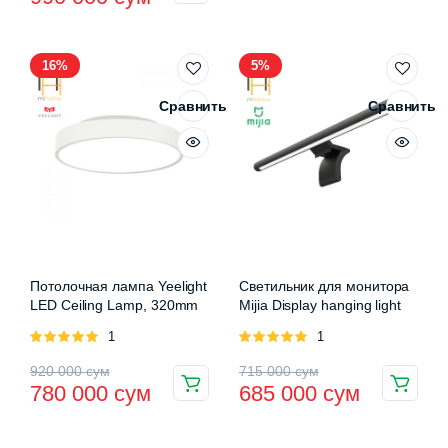
цена
цена:
составляла
990
16%
5%
1
000 сум.
030
Сравнить
Сравнить
000 сум.
Потолочная лампа Yeelight
Светильник для монитора
LED Ceiling Lamp, 320mm
Mijia Display hanging light
Оценка
1
Оценка
1
5.00
из 5
5.00
из 5
Первоначальная
Текущая
Первоначальная
Текущая
920 000
сум
715 000
сум
780 000
сум
685 000
сум
цена
цена:
цена
цена:
составляла
780
составляла
685