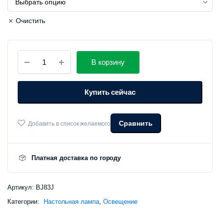
цена
цена:
Очистить
составлял
580
690
000 сум.
Настольная
В корзину
лампа
000 сум.
Xiaomi
Mijia
Купить сейчас
LED
Desk
Lamp
1S
Сравнить
Добавить в список желаемого
(MJTD01SSJNYL)
количество
Платная доставка по городу
Артикул:
BJ83J
Категории:
Настольная лампа
,
Освещение