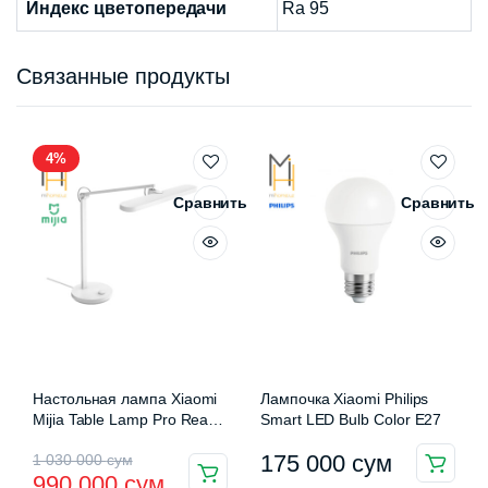
Индекс цветопередачи
Ra 95
Связанные продукты
4%
Сравнить
Сравнить
Настольная лампа Xiaomi
Лампочка Xiaomi Philips
Mijia Table Lamp Pro Read
Smart LED Bulb Color E27
and Write Edition
Первоначальная
Текущая
175 000
сум
1 030 000
сум
990 000
сум