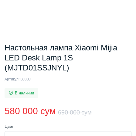
Настольная лампа Xiaomi Mijia
LED Desk Lamp 1S
(MJTD01SSJNYL)
Артикул:
BJ83J
В наличии
580 000
сум
690 000
сум
Первонач
Текущая
Цвет