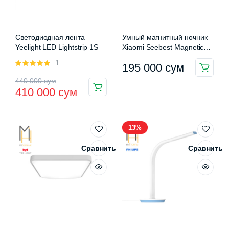
Светодиодная лента
Умный магнитный ночник
Yeelight LED Lightstrip 1S
Xiaomi Seebest Magnetic
Night Lamp (DMY-
Оценка
1
195 000
сум
NR96CR283WXX0)
5.00
из 5
Первоначальная
Текущая
440 000
сум
410 000
сум
цена
цена:
составляла
410
13%
440
000 сум.
000 сум.
Сравнить
Сравнить