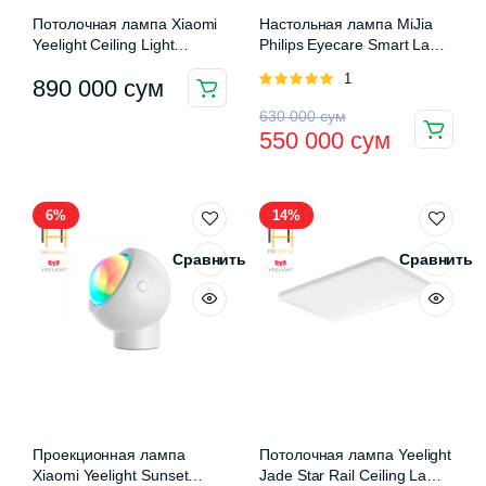
Потолочная лампа Xiaomi
Настольная лампа MiJia
Yeelight Ceiling Light
Philips Eyecare Smart Lamp
C2001S500 (YLXD038)
2S
Оценка
1
890 000
сум
5.00
из 5
Первоначальная
Текущая
630 000
сум
550 000
сум
цена
цена:
составляла
550
6%
14%
630
000 сум.
000 сум.
Сравнить
Сравнить
Проекционная лампа
Потолочная лампа Yeelight
Xiaomi Yeelight Sunset
Jade Star Rail Ceiling Lamp