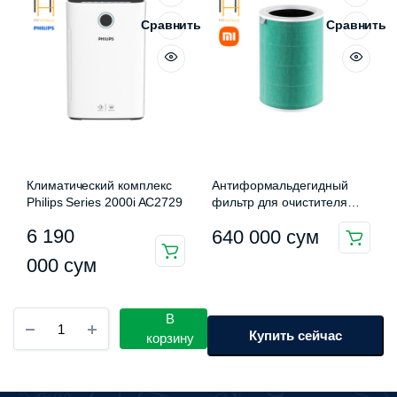
560
000 сум.
Опции
Сравнить
Сравнить
можно
000 сум
выбрать
на
странице
товара.
Климатический комплекс
Антиформальдегидный
Philips Series 2000i AC2729
фильтр для очистителя
воздуха Xiaomi Smart Air
6 190
640 000
сум
Purifier 4 Filter (M16R-FLP)
000
сум
Умный
В
осушитель
Купить сейчас
корзину
воздуха
Xiaomi
Mijia