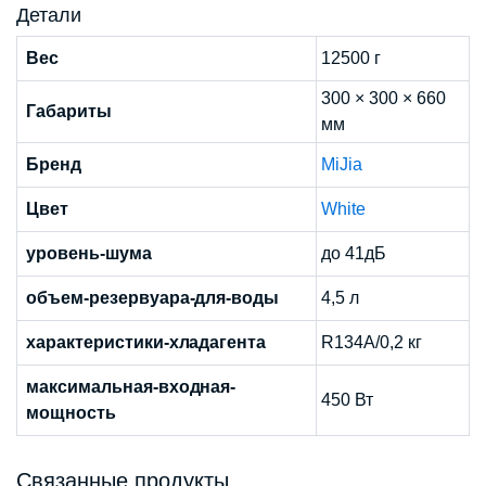
Детали
Вес
12500 г
300 × 300 × 660
Габариты
мм
Бренд
MiJia
Цвет
White
уровень-шума
до 41дБ
объем-резервуара-для-воды
4,5 л
характеристики-хладагента
R134A/0,2 кг
максимальная-входная-
450 Вт
мощность
Связанные продукты