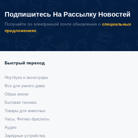
Smart
Dehumidifier
Подпишитесь На Рассылку Новостей
22L
(CSJ0122DM)
Получайте по электронной почте обновления о
специальных
количество
предложениях
.
Быстрый переход
Ноутбуки и аксессуары
Все для умного дома
Образ жизни
Бытовая техника
Товары для животных
Часы, Фитнес-браслеты
Аудио
Зарядные устройства