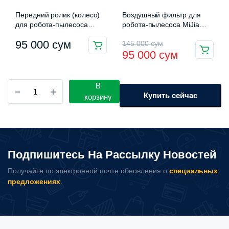
Передний ролик (колесо)
Воздушный фильтр для
для робота-пылесоса
робота-пылесоса MiJia
Xiaomi
Sweeping Robot G1 (2шт)
Первоначальная
Текущая
95 000
сум
145 000
сум
(MJSTG1-CHLW)
95 000
сум
цена
цена:
составляла
95
Беспроводной
В
145
000 сум.
пылесос
Купить сейчас
корзину
для
000 сум.
удаления
пылевого
клеща
Xiaomi
Подпишитесь На Рассылку Новостей
Mijia
Wireless
Получайте по электронной почте обновления о
специальных
Mite
предложениях
.
Remover
количество