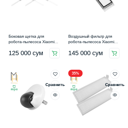
Боковая щетка для
Воздушный фильтр для
робота-пылесоса Xiaomi
робота-пылесоса Xiaomi
Mi Vacuum-Mop G1 Side
Mi Robot Vacuum (2 шт.)
125 000
сум
145 000
сум
Brush (MJSTG1-BS)
(SDLW01RR)
35%
Сравнить
Сравнить