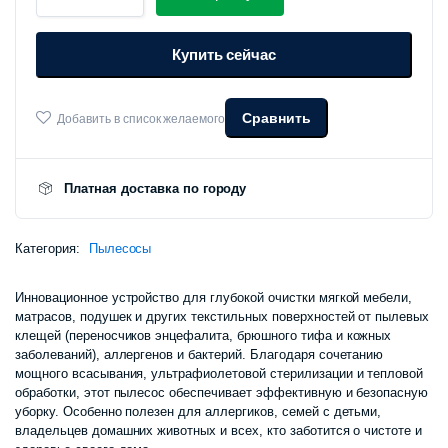
для
удаления
Купить сейчас
пылевого
клеща
Xiaomi
Mijia
Сравнить
Добавить в список желаемого
Wireless
Mite
Remover
количество
Платная доставка по городу
Категория:
Пылесосы
Инновационное устройство для глубокой очистки мягкой мебели,
матрасов, подушек и других текстильных поверхностей от пылевых
клещей (переносчиков энцефалита, брюшного тифа и кожных
заболеваний), аллергенов и бактерий. Благодаря сочетанию
мощного всасывания, ультрафиолетовой стерилизации и тепловой
обработки, этот пылесос обеспечивает эффективную и безопасную
уборку. Особенно полезен для аллергиков, семей с детьми,
владельцев домашних животных и всех, кто заботится о чистоте и