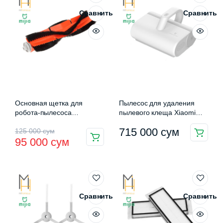
Сравнить
Сравнить
Основная щетка для
Пылесос для удаления
робота-пылесоса
пылевого клеща Xiaomi
Xiaomi/Roborock
Mijia Dust Mite Vacuum
Первоначальная
Текущая
715 000
сум
125 000
сум
(SDZS01RR)
Cleaner (MJCMY01DY)
95 000
сум
цена
цена:
составляла
95
125
000 сум.
000 сум.
Сравнить
Сравнить